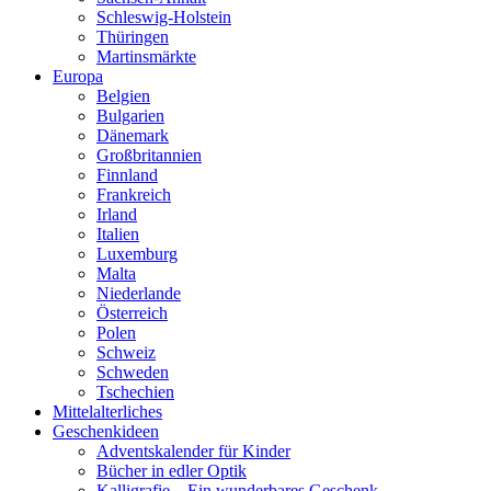
Schleswig-Holstein
Thüringen
Martinsmärkte
Europa
Belgien
Bulgarien
Dänemark
Großbritannien
Finnland
Frankreich
Irland
Italien
Luxemburg
Malta
Niederlande
Österreich
Polen
Schweiz
Schweden
Tschechien
Mittelalterliches
Geschenkideen
Adventskalender für Kinder
Bücher in edler Optik
Kalligrafie – Ein wunderbares Geschenk