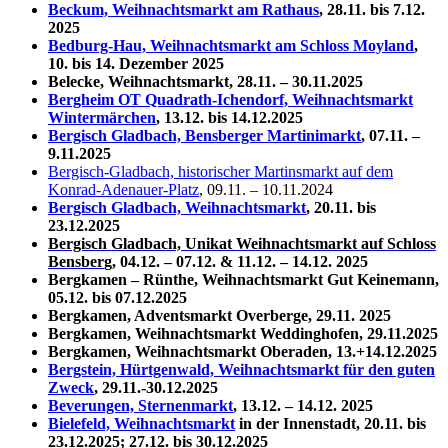
Beckum, Weihnachtsmarkt am Rathaus
, 28.11. bis 7.12.
2025
Bedburg-Hau, Weihnachtsmarkt am Schloss Moyland
,
10. bis 14. Dezember 2025
Belecke, Weihnachtsmarkt, 28.11. – 30.11.2025
Bergheim OT Quadrath-Ichendorf, Weihnachtsmarkt
Wintermärchen
, 13.12. bis 14.12.2025
Bergisch Gladbach, Bensberger Martinimarkt
, 07.11. –
9.11.2025
Bergisch-Gladbach, historischer Martinsmarkt auf dem
Konrad-Adenauer-Platz
, 09.11. – 10.11.2024
Bergisch Gladbach, Weihnachtsmarkt
, 20.11. bis
23.12.2025
Bergisch Gladbach, Unikat Weihnachtsmarkt auf Schloss
Bensber
g
, 04.12. – 07.12. & 11.12. – 14.12. 2025
Bergkamen – Rünthe, Weihnachtsmarkt Gut Keinemann,
05.12. bis 07.12.2025
Bergkamen, Adventsmarkt Overberge, 29.11. 2025
Bergkamen, Weihnachtsmarkt Weddinghofen, 29.11.2025
Bergkamen, Weihnachtsmarkt Oberaden, 13.+14.12.2025
Bergstein, Hürtgenwald, Weih­nachts­markt für den gu­ten
Zweck
, 29.11.-30.12.2025
Beverungen, Sternenmarkt
, 13.12. – 14.12. 2025
Bielefeld, Weihnachtsmarkt
in der Innenstadt, 20.11. bis
23.12.2025; 27.12. bis 30.12.2025