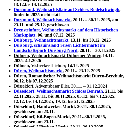
13.12.bis 14.12.2025
Dortmund, Weihnachtsflair auf Schloss Bodelschwingh
,
findet in 2025 nicht statt
Dortmund, Weihnachtsmarkt
, 20.11. – 30.12. 2025, am
23.11. und 25.12. geschlossen
Drensteinfurt, Weihnachtsmarkt auf dem Historischen
Marktplatz
, 06. und 07.12. 2025
Duisburg, Weihnachtsmarkt
, 13.11. bis 30.12. 2025
Duisburg, schauinsland-reisen Lichtermarkt im
Landschaftspark Duisburg-Nord
, 28.11. – 30.11.2025
Dülmen, Weihnachtsmarkt Dülmener Winter
, 14.11.
2025- 4.1.2026
Dülmen, Visbecker Lichter, 14.12. 2025
Düren, Weihnachtsmarkt
, 20.11.- 23.12. 2025
Düren, Romantischer Weihnachtsmarkt Düren-Berzbuir,
06.12. bis 07.12.2025
Düsseldorf, Adventsbasar Eller, 30.11. – 01.12.2024
Düsseldorf, Weihnachtsmarkt Schloss Benrath
, 21.11. bis
22.11.2025, 28.11. bis 30.11.2025, 05.12. bis 7.12.2025,
12.12. bis 14.12.2025, 19.12. bis 21.12.2025
Düsseldorf, Handwerker-Markt, 20.11.-30.12.2025,
geschlossen am 23.11.
Düsseldorf, Kö-Bogen-Markt, 20.11.-30.12.2025,
geschlossen am 23.11.
Düsseldorf, Märchen-Markt,
20.11.-30.12.2025,