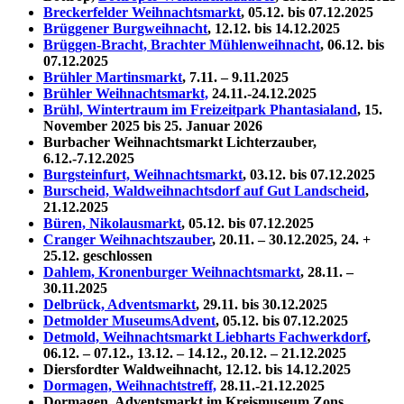
Breckerfelder Weihnachtsmarkt
, 05.12. bis 07.12.2025
Brüggener Burgweihnacht
, 12.12. bis 14.12.2025
Brüggen-Bracht, Brachter Mühlenweihnacht
, 06.12. bis
07.12.2025
Brühler Martinsmarkt
, 7.11. – 9.11.2025
Brühler Weihnachtsmarkt,
24.11.-24.12.2025
Brühl, Wintertraum im Freizeitpark Phantasialand
, 15.
November 2025 bis 25. Januar 2026
Burbacher Weihnachtsmarkt Lichterzauber,
6.12.-7.12.2025
Burgsteinfurt, Weihnachtsmarkt
, 03.12. bis 07.12.2025
Burscheid, Waldweihnachtsdorf auf Gut Landscheid
,
21.12.2025
Büren, Nikolausmarkt
, 05.12. bis 07.12.2025
Cranger Weihnachtszauber
, 20.11. – 30.12.2025, 24. +
25.12. geschlossen
Dahlem, Kronenburger Weihnachtsmarkt
, 28.11. –
30.11.2025
Delbrück, Adventsmarkt
, 29.11. bis 30.12.2025
Detmolder MuseumsAdvent
, 05.12. bis 07.12.2025
Detmold, Weihnachtsmarkt Liebharts Fachwerkdorf
,
06.12. – 07.12., 13.12. – 14.12., 20.12. – 21.12.2025
Diersfordter Waldweihnacht, 12.12. bis 14.12.2025
Dormagen, Weihnachtstreff,
28.11.-21.12.2025
Dormagen, Adventsmarkt im Kreismuseum Zons,