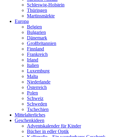
Schleswig-Holstein
Thüringen
Martinsmärkte
Europa
Belgien
Bulgarien
Dänemark
Großbritannien
Finnland
Frankreich
Irland
Italien
Luxemburg
Malta
Niederlande
Österreich
Polen
Schweiz
Schweden
Tschechien
Mittelalterliches
Geschenkideen
Adventskalender für Kinder
Bücher in edler Optik
Kalligrafie – Ein wunderbares Geschenk