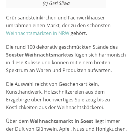
Tanz, Musik und Theater rundet den
(c) Geri Sliwa
Weihnachtsmarkt in Soest ab. Jeden Abend
Grünsandsteinkirchen und Fachwerkhäuser
lassen dann die Turmbläser den Markt
umrahmen einen Markt, der zu den schönsten
stimmungsvoll ausklingen und es wird wohl
Weihnachtsmärkten in NRW
gehört.
niemand enttäuscht nach Hause gehen.
[rule type="basic"] Anzeige Termine und
Die rund 100 dekorativ geschmückten Stände des
Öffnungszeiten Weihnachtsmarkt in Soest
Soester Weihnachtsmarktes
fügen sich harmonisch
2025 24.11. - 22.12.2025 Täglich 11:00 - 20:00
in diese Kulisse und können mit einem breiten
Uhr Freitag und Samstag 11:00 bis 21:00
Spektrum an Waren und Produkten aufwarten.
Uhr Gastronomiestände bis 22:00 Uhr
Veranstaltungsort Weihnachtsmarkt in Soest
Die Auswahl reicht von Geschenkartikeln,
2025 Historische Altstadt 59494 Soest
Kunsthandwerk, Holzschnitzereien aus dem
Deutschland NRW Veranstalter und Kontakt
Erzgebirge über hochwertiges Spielzeug bis zu
Wirtschaft und Marketing Soest…
Köstlichkeiten aus der Weihnachtsbäckerei.
Über dem
Weihnachtsmarkt in Soest
liegt immer
der Duft von Glühwein, Apfel, Nuss und Honigkuchen,