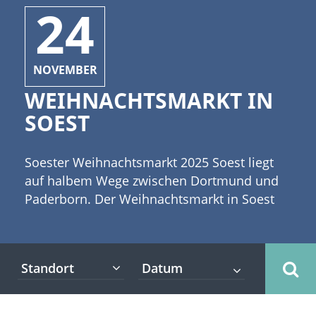
24
NOVEMBER
WEIHNACHTSMARKT IN
SOEST
Soester Weihnachtsmarkt 2025 Soest liegt
auf halbem Wege zwischen Dortmund und
Paderborn. Der Weihnachtsmarkt in Soest
präsentiert sich in der malerischen Kulisse
der historischen Altstadt auf einem der
schönsten Plätze Westfalens. [caption
Standort
id="attachment_5061" align="alignleft"
width="335"] (c) Geri Sliwa[/caption]
Grünsandsteinkirchen und Fachwerkhäuser