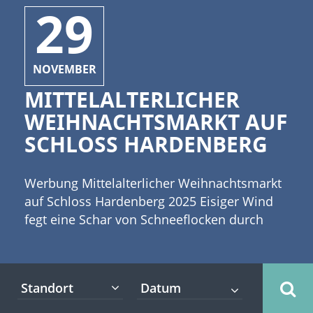
29
NOVEMBER
MITTELALTERLICHER
WEIHNACHTSMARKT AUF
SCHLOSS HARDENBERG
Werbung Mittelalterlicher Weihnachtsmarkt
auf Schloss Hardenberg 2025 Eisiger Wind
fegt eine Schar von Schneeflocken durch
Nordrhein-Westfalen. Die Adventszeit ist
angebrochen und damit naht auch der
Winter. [caption id="attachment_10975"
Standort
align="alignleft" width="335"]
(c)ImagineDesign -