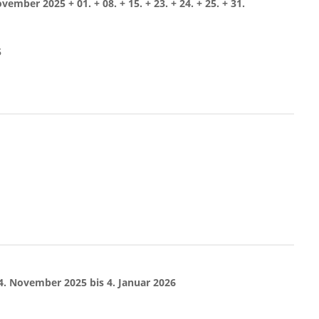
ember 2025 + 01. + 08. + 15. + 23. + 24. + 25. + 31.
5
24. November 2025 bis 4. Januar 2026