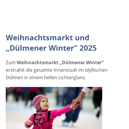
2025- 4.1.2026 Veranstaltungsort Dülmener
Winter 2025 48249 Dülmen Marktplatz
Deutschland NRW Veranstalter Dülmen
Marketing e.V. Telefon: 0259412345 Email:
duelmen-marketing(at)duelmen.de Finden
Weihnachtsmarkt und
sie weitere Informationen zum Dülmener
„Dülmener Winter“ 2025
Winter
Zum
Weihnachtsmarkt „Dülmener Winter“
erstrahlt die gesamte Innenstadt im idyllischen
Dülmen in einem hellen Lichterglanz.