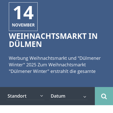
14
NOVEMBER
WEIHNACHTSMARKT IN
DÜLMEN
Werbung Weihnachtsmarkt und "Dülmener
Winter" 2025 Zum Weihnachtsmarkt
"Dülmener Winter" erstrahlt die gesamte
Innenstadt im idyllischen Dülmen in einem
hellen Lichterglanz. [caption
id="attachment_5352" align="alignleft"
Standort
width="335"] (c) © yanlev -
Fotolia.com[/caption] Zahlreiche festlich
geschmückte Hütten laden zu einem