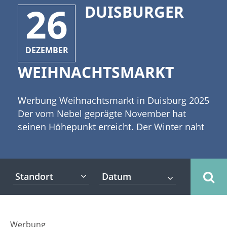
26
DUISBURGER
DEZEMBER
WEIHNACHTSMARKT
Werbung Weihnachtsmarkt in Duisburg 2025
Der vom Nebel geprägte November hat
seinen Höhepunkt erreicht. Der Winter naht
und es wird Zeit für die ersten
Weihnachtsmärkte in Nordrhein-Westfalen.
[caption id="attachment_4008"
Standort
align="alignleft" width="335"] ©drubig-photo
- stock.adobe.com[/caption] Einer der ersten
und wahrscheinlich auch längsten
Weihnachtsmärkte findet in Duisburg vom
Werbung