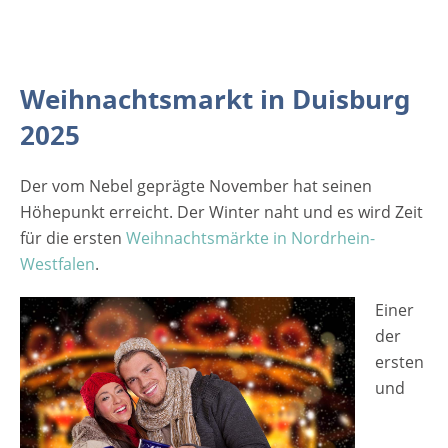
[rule type="basic"] Anzeige Termine und
Öffnungszeiten Duisburger
Weihnachtsmarkt 2025 13.11. bis 30.12. 2025
Montag bis Donnerstag von 11:00 bis 21:00
Weihnachtsmarkt in Duisburg
Uhr Freitag und Samstag von 11:00 bis 22:00
2025
Uhr Sonntag von 13:00 bis 21:00 Uhr
Volkstrauertag (16.11.) von 13:00 bis 21:00
Uhr 2. Weihnachtsfeiertag (26.12.) von 13:00
Der vom Nebel geprägte November hat seinen
- 21:00 Uhr Dienstag, 30.12., von 11:00 -
Höhepunkt erreicht. Der Winter naht und es wird Zeit
20:00…
für die ersten
Weihnachtsmärkte in Nordrhein-
Westfalen
.
Einer
der
ersten
und