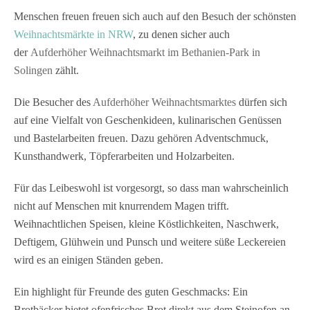
Geschmacks: Ein Brotbäcker bietet ofenfrisches
Menschen freuen freuen sich auch auf den Besuch der schönsten
Brot direkt aus dem Steinofen an. Der Aufderhöher
Weihnachtsmärkte in NRW
, zu denen sicher auch
Weihnachtsmarkt im Bethanien-Park wird getragen
der
Aufderhöher Weihnachtsmarkt im Bethanien-Park in
vom ehrenamtlichen Engagement vieler Mitarbeiter
Solingen
zählt.
des Diakonischen Werkes Bethanien und der Freien
evangelischen Gemeinde Solingen Aufderhöhe
Die Besucher des
Aufderhöher Weihnachtsmarktes
dürfen sich
[rule type="basic"] Anzeige Termine und
auf eine Vielfalt von Geschenkideen, kulinarischen Genüssen
Öffnungszeiten Aufderhöher Weihnachtsmarkt in
und Bastelarbeiten freuen. Dazu gehören Adventschmuck,
Solingen 2025 06. -…
Kunsthandwerk, Töpferarbeiten und Holzarbeiten.
Für das Leibeswohl ist vorgesorgt, so dass man wahrscheinlich
nicht auf Menschen mit knurrendem Magen trifft.
Weihnachtlichen Speisen, kleine Köstlichkeiten, Naschwerk,
Deftigem, Glühwein und Punsch und weitere süße Leckereien
wird es an einigen Ständen geben.
Ein highlight für Freunde des guten Geschmacks: Ein
Brotbäcker bietet ofenfrisches Brot direkt aus dem Steinofen an.