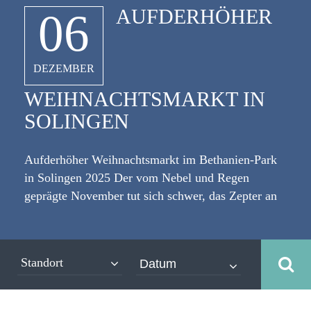
AUFDERHÖHER
06
DEZEMBER
WEIHNACHTSMARKT IN
SOLINGEN
Aufderhöher Weihnachtsmarkt im Bethanien-Park
in Solingen 2025 Der vom Nebel und Regen
geprägte November tut sich schwer, das Zepter an
den nahenden Dezember abzugeben. Aber nun
bemüht sich Frau Holle um ein paar weiße Flocken
und die meisten Leute freuen sich nach einem
Standort
hektischen Jahr auf Schnee und über eine
besinnliche Adventszeit. [caption
id="attachment_7892" align="alignleft"