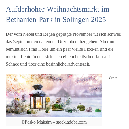
width="335"] ©Pasko Maksim -
Aufderhöher Weihnachtsmarkt im
stock.adobe.com[/caption] Viele Menschen freuen
Bethanien-Park in Solingen 2025
freuen sich auch auf den Besuch der schönsten
Weihnachtsmärkte in NRW, zu denen sicher auch
Der vom Nebel und Regen geprägte November tut sich schwer,
der Aufderhöher Weihnachtsmarkt im Bethanien-
das Zepter an den nahenden Dezember abzugeben. Aber nun
Park in Solingen zählt. Die Besucher des
bemüht sich Frau Holle um ein paar weiße Flocken und die
Aufderhöher Weihnachtsmarktes dürfen sich auf
meisten Leute freuen sich nach einem hektischen Jahr auf
eine Vielfalt von Geschenkideen, kulinarischen
Schnee und über eine besinnliche Adventszeit.
Genüssen und Bastelarbeiten freuen. Dazu gehören
Adventschmuck, Kunsthandwerk, Töpferarbeiten
Viele
und Holzarbeiten. Für das Leibeswohl ist
vorgesorgt, so dass man wahrscheinlich nicht auf
Menschen mit knurrendem Magen trifft.
Weihnachtlichen Speisen, kleine Köstlichkeiten,
Naschwerk, Deftigem, Glühwein und Punsch und
weitere süße Leckereien wird es an einigen Ständen
©Pasko Maksim – stock.adobe.com
geben. Ein highlight für Freunde des guten