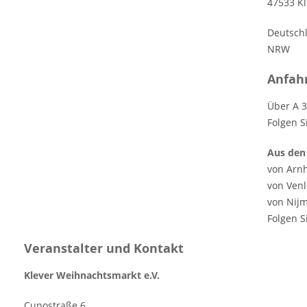
47533 K
Deutsch
NRW
Anfah
Über A 3
Folgen S
Aus den
von Arnh
von Venl
von Nijm
Folgen S
Veranstalter und Kontakt
Klever Weihnachtsmarkt e.V.
Cunostraße 6