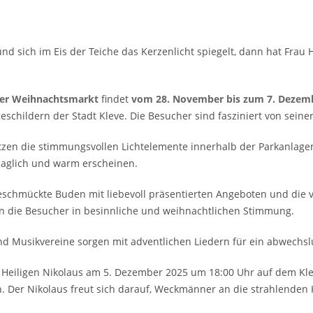
ich im Eis der Teiche das Kerzenlicht spiegelt, dann hat Frau Hol
ver Weihnachtsmarkt
findet
vom 28. November bis zum 7. Dezem
schildern der Stadt Kleve. Die Besucher sind fasziniert von sei
tzen die stimmungsvollen Lichtelemente innerhalb der Parkanlage
haglich und warm erscheinen.
eschmückte Buden mit liebevoll präsentierten Angeboten und die
n die Besucher in besinnliche und weihnachtlichen Stimmung.
nd Musikvereine sorgen mit adventlichen Liedern für ein abwech
es Heiligen Nikolaus am 5. Dezember 2025 um 18:00 Uhr auf dem Kl
. Der Nikolaus freut sich darauf, Weckmänner an die strahlenden K