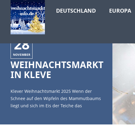
DEUTSCHLAND
EUROPA
28
NOVEMBER
WEIHNACHTSMARKT
IN KLEVE
Klever Weihnachtsmarkt 2025 Wenn der
Schnee auf den Wipfeln des Mammutbaums
liegt und sich im Eis der Teiche das
Kerzenlicht spiegelt, dann hat Frau Holle
ihre Betten geschüttelt und es ist
Adventszeit im Park von Kleve. [caption
id="attachment_10802" align="alignleft"