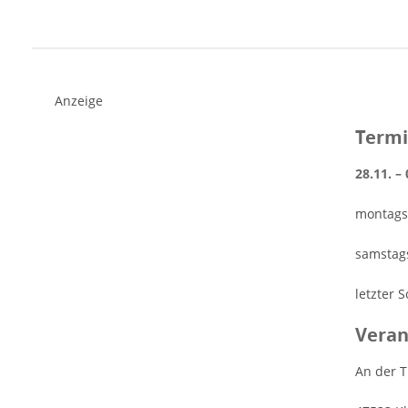
Liedern für ein abwechslungsreiches
Musikprogramm. Ein Highlight für unsere
kleinen Besucher ist die Ankunft des
Heiligen Nikolaus am 5. Dezember 2025 um
18:00 Uhr auf dem Klever Weihnachtsmarkt.
Anzeige
Hier haben die Kleinen die Möglichkeit dem
Termi
Nikolaus ein Lied zu singen oder ein Gedicht
aufzusagen. Der Nikolaus freut sich darauf,
28.11. –
Weckmänner an die strahlenden Kinder zu
verteilen. [rule type="basic"] Anzeige
montags 
Termine und Öffnungszeiten
Weihnachtsmarkt in Kleve 2025 28.11. -
samstags
07.12.2025 montags bis freitags: 14:00 Uhr
bis 21:00…
letzter 
Veran
An der 