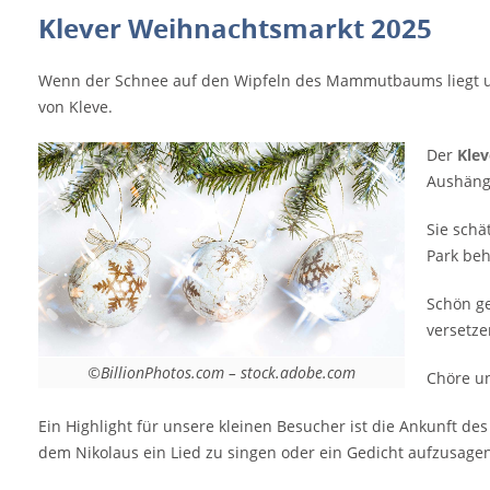
Klever Weihnachtsmarkt 2025
width="335"] ©BillionPhotos.com -
stock.adobe.com[/caption] Der Klever
Weihnachtsmarkt findet vom 28. November
Wenn der Schnee auf den Wipfeln des Mammutbaums liegt und s
bis zum 7. Dezember 2025 statt und gehört
von Kleve.
zu den bekanntesten Aushängeschildern
Der
Kle
der Stadt Kleve. Die Besucher sind fasziniert
Aushänge
von seiner besonderen Atmosphäre. Sie
schätzen die stimmungsvollen
Sie schä
Lichtelemente innerhalb der Parkanlagen.
Park be
Die immer wieder wechselnden
Illuminationen lassen den Park behaglich
Schön g
und warm erscheinen. Schön geschmückte
versetze
Buden mit liebevoll präsentierten
Angeboten und die verführerischen
©BillionPhotos.com – stock.adobe.com
Chöre u
Gerüchen von Glühwein- und Gebäck
versetzen die Besucher in besinnliche und
Ein Highlight für unsere kleinen Besucher ist die Ankunft d
weihnachtlichen Stimmung. Chöre und
dem Nikolaus ein Lied zu singen oder ein Gedicht aufzusagen
Musikvereine sorgen mit adventlichen