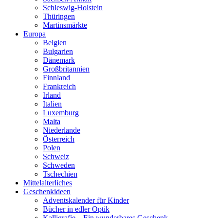
Schleswig-Holstein
Thüringen
Martinsmärkte
Europa
Belgien
Bulgarien
Dänemark
Großbritannien
Finnland
Frankreich
Irland
Italien
Luxemburg
Malta
Niederlande
Österreich
Polen
Schweiz
Schweden
Tschechien
Mittelalterliches
Geschenkideen
Adventskalender für Kinder
Bücher in edler Optik
Kalligrafie – Ein wunderbares Geschenk