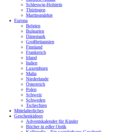
Schleswig-Holstein
Thüringen
Martinsmärkte
Europa
Belgien
Bulgarien
Dänemark
Großbritannien
Finnland
Frankreich
Irland
Italien
Luxemburg
Malta
Niederlande
Österreich
Polen
Schweiz
Schweden
Tschechien
Mittelalterliches
Geschenkideen
Adventskalender für Kinder
Bücher in edler Optik
Kalligrafie – Ein wunderbares Geschenk