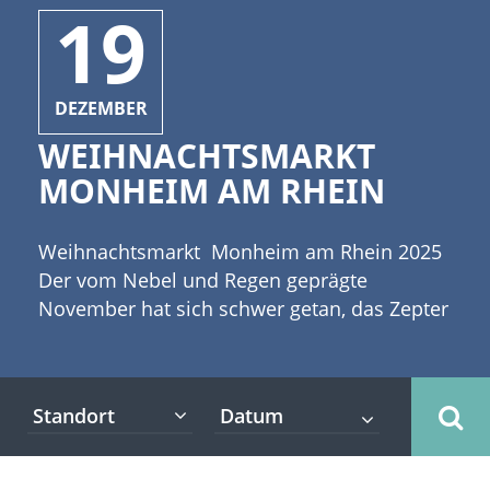
19
DEZEMBER
WEIHNACHTSMARKT
MONHEIM AM RHEIN
Weihnachtsmarkt Monheim am Rhein 2025
Der vom Nebel und Regen geprägte
November hat sich schwer getan, das Zepter
an den Dezember abzugeben. Aber nun
bemüht sich Frau Holle um ein paar weiße
Flocken und die meisten Menschen freuen
Standort
sich nach einem hektischen Jahr über eine
besinnliche Adventszeit. [caption
id="attachment_10760" align="alignleft"