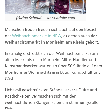
die Adventszeit ist eben auch kulinarische
Genusszeit. Dazu kommen die traditionellen
Dinge wie stimmungsvoller Musik, Walking-
(c)Irina Schmidt – stock.adobe.com
Acts, der Besuch des Weihnachtsmannes
und das Kinder-Karussell. [rule
Menschen freuen freuen sich auch auf den Besuch
type="basic"] Anzeige Termine und
der
Weihnachtsmärkte in NRW
, zu denen auch
der
Öffnungszeiten Sternenzauber
Weihnachtsmarkt in Monheim am Rhein
gehört.
Weihnachtsmarkt Monheim am Rhein 2025
12.12. - 14.12. 2025 & 19.12. - 21.12. 2025
Erstmalig erstreckt sich der Weihnachtsmarkt vom
Freitags startet der Markt um 15 Uhr und
alten Markt bis nach Monheim Mitte. Handler und
endet um 21:30 Uhr, samstags kann von 13
Kunsthandwerker warten an über 50 Stände auf dem
bis 23 Uhr…
Monheimer Weihnachtsmarkt
auf Kundschaft und
Gäste.
Liebevoll geschmückten Stände, leckere Düfte und
Köstlichkeiten vermischen sich mit den
weihnachtlichen Klängen zu einem stimmungsvollen
Flair.