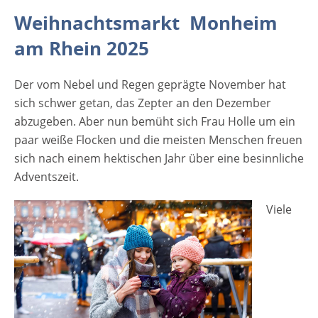
width="335"] (c)Irina Schmidt -
Weihnachtsmarkt Monheim
stock.adobe.com[/caption] Viele Menschen
am Rhein 2025
freuen freuen sich auch auf den Besuch der
Weihnachtsmärkte in NRW, zu denen auch
Der vom Nebel und Regen geprägte November hat
der Weihnachtsmarkt in Monheim am
sich schwer getan, das Zepter an den Dezember
Rhein gehört. Erstmalig erstreckt sich der
abzugeben. Aber nun bemüht sich Frau Holle um ein
Weihnachtsmarkt vom alten Markt bis nach
paar weiße Flocken und die meisten Menschen freuen
Monheim Mitte. Handler und
sich nach einem hektischen Jahr über eine besinnliche
Kunsthandwerker warten an über 50 Stände
Adventszeit.
auf dem Monheimer Weihnachtsmarkt auf
Kundschaft und Gäste. Liebevoll
Viele
geschmückten Stände, leckere Düfte und
Köstlichkeiten vermischen sich mit den
weihnachtlichen Klängen zu einem
stimmungsvollen Flair. Geboten wird auch
wieder viel Kulinarisches und ausgefallene
Gaumenfreuden. Hungern soll niemand und