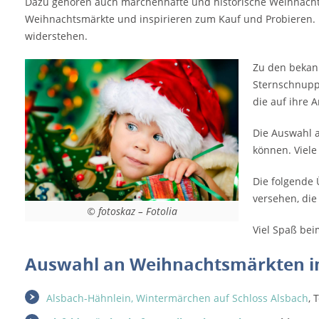
Dazu gehören auch märchenhafte und historische Weihnachtsm
Weihnachtsmärkte und inspirieren zum Kauf und Probieren. 
widerstehen.
Zu den bekan
Sternschnuppe
die auf ihre 
Die Auswahl 
können. Viele
Die folgende 
versehen, die
© fotoskaz – Fotolia
Viel Spaß be
Auswahl an Weihnachtsmärkten i
Alsbach-Hähnlein, Wintermärchen auf Schloss Alsbach
, 