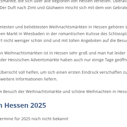
ärkte, die sich über alle Regionen von Hessen verteilen. Überall
Der Duft nach Zimt und Glühwein mischt sich mit dem von Gebrat
ntesten und beliebtesten Weihnachtsmärkten in Hessen gehören s
n Markt in Wiesbaden in der romantischen Kulisse des Schlosspla
Art nicht weniger schön sind und mit tollen Angeboten auf die Bes
an Weihnachtsmärkten ist in Hessen sehr groß und man hat leider
 der Hessischen Adventsmärkte haben auch nur einige Tage geöffn
Übersicht soll helfen, um sich einen ersten Eindruck verschaffen 
 weitere Informationen liefern.
im Besuch der Weihnachtsmärkte und schöne Weihnachten in Hess
n Hessen 2025
Termine für 2025 noch nicht bekannt