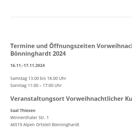
Kaffeetafel wedren. [rule type="basic"]
Anzeige Termine und Öffnungszeiten
Vorweihnachtlicher Kunsthandwerkermarkt
in Alpen-Bönninghardt 2024
16.11.-17.11.2024 Samstag 13.00 bis 18.00
Uhr Sonntag 11:00 - 17:00 Uhr
Termine und Öffnungszeiten Vorweihnac
Veranstaltungsort Vorweihnachtlicher
Bönninghardt 2024
Kunsthandwerkermarkt in Alpen-
Bönninghardt 2024 Saal Thiesen
16.11.-17.11.2024
Winnenthaler Str. 1 46519 Alpen Ortsteil
Bönninghardt Nordrhein-Westfalen
Samstag 13.00 bis 18.00 Uhr
Deutschland Weitere Informationen auf der
Sonntag 11:00 – 17:00 Uhr
Website des Weihnachtsmarktes Anzeige
Veranstaltungsort Vorweihnachtlicher K
Saal Thiesen
Winnenthaler Str. 1
46519 Alpen Ortsteil Bönninghardt