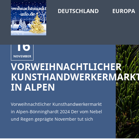
DEUTSCHLAND
EUROPA
16
NOVEMBER
VORWEIHNACHTLICHER
KUNSTHANDWERKERMARK
IN ALPEN
Vorweihnachtlicher Kunsthandwerkermarkt
in Alpen-Bönninghardt 2024 Der vom Nebel
und Regen geprägte November tut sich
schwer, das Zepter an den nahenden
Dezember abzugeben. Aber nun bemüht