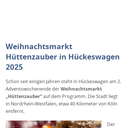
an Herzhaftem, Süßem, allerlei
weihnachtlichem Gebäck und köstlichem
Glühwein ist groß. [rule type="basic"]
Anzeige Termine und Öffnungszeiten
Hüttenzauber in Hückeswagen 2025 5.12. -
7.12. 2025 Veranstaltungsort Hüttenzauber
Weihnachtsmarkt
in Hückeswagen 2025 42449 Hückeswagen
Hüttenzauber in Hückeswagen
Nordrhein-Westfalen Deutschland
2025
Schon seit einigen Jahren steht in Hückeswagen am 2.
Adventswochenende der
Weihnachtsmarkt
„Hüttenzauber“
auf dem Programm. Die Stadt liegt
in Nordrhein-Westfalen, etwa 40 Kilometer von Köln
entfernt.
Der