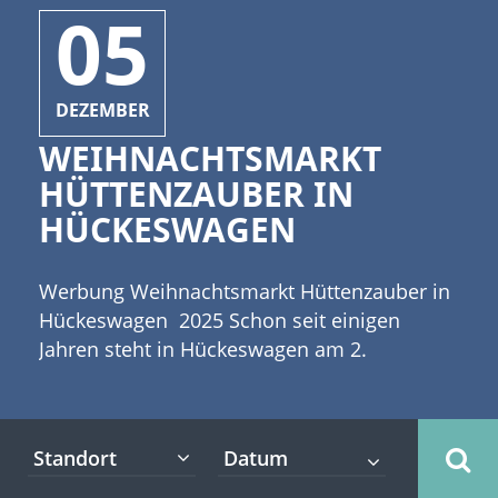
05
DEZEMBER
WEIHNACHTSMARKT
HÜTTENZAUBER IN
HÜCKESWAGEN
Werbung Weihnachtsmarkt Hüttenzauber in
Hückeswagen 2025 Schon seit einigen
Jahren steht in Hückeswagen am 2.
Adventswochenende der Weihnachtsmarkt
„Hüttenzauber“ auf dem Programm. Die
Stadt liegt in Nordrhein-Westfalen, etwa 40
Standort
Kilometer von Köln entfernt. [caption
id="attachment_3942" align="alignleft"