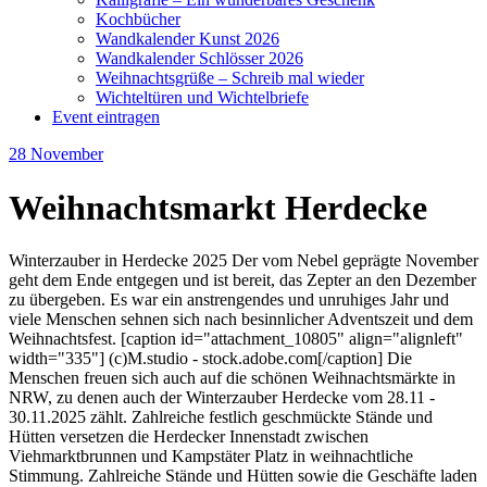
Kochbücher
Wandkalender Kunst 2026
Wandkalender Schlösser 2026
Weihnachtsgrüße – Schreib mal wieder
Wichteltüren und Wichtelbriefe
Event eintragen
28
November
Weihnachtsmarkt Herdecke
Winterzauber in Herdecke 2025 Der vom Nebel geprägte November
geht dem Ende entgegen und ist bereit, das Zepter an den Dezember
zu übergeben. Es war ein anstrengendes und unruhiges Jahr und
viele Menschen sehnen sich nach besinnlicher Adventszeit und dem
Weihnachtsfest. [caption id="attachment_10805" align="alignleft"
width="335"] (c)M.studio - stock.adobe.com[/caption] Die
Menschen freuen sich auch auf die schönen Weihnachtsmärkte in
NRW, zu denen auch der Winterzauber Herdecke vom 28.11 -
30.11.2025 zählt. Zahlreiche festlich geschmückte Stände und
Hütten versetzen die Herdecker Innenstadt zwischen
Viehmarktbrunnen und Kampstäter Platz in weihnachtliche
Stimmung. Zahlreiche Stände und Hütten sowie die Geschäfte laden