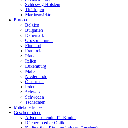
Schleswig-Holstein
Thüringen
Martinsmärkte
Europa
Belgien
Bulgarien
Dänemark
Großbritannien
Finnland
Frankreich
Irland
Italien
Luxemburg
Malta
Niederlande
Österreich
Polen
Schweiz
Schweden
Tschechien
Mittelalterliches
Geschenkideen
Adventskalender für Kinder
Bücher in edler Optik
Kalligrafie – Ein wunderbares Geschenk