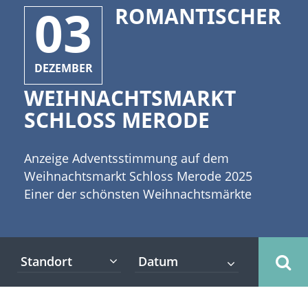
03
ROMANTISCHER
DEZEMBER
WEIHNACHTSMARKT
SCHLOSS MERODE
Anzeige Adventsstimmung auf dem
Weihnachtsmarkt Schloss Merode 2025
Einer der schönsten Weihnachtsmärkte
Nordrhein-Westfalens Wenn Schloss
Merode ein weihnachtliches Gewand
überzieht und im romantischen Lichtermeer
Standort
schwimmt dann beginnt offensichtlich der
Weihnachtsmarkt auf dem Schloss. [caption
id="attachment_18630" align="alignleft"