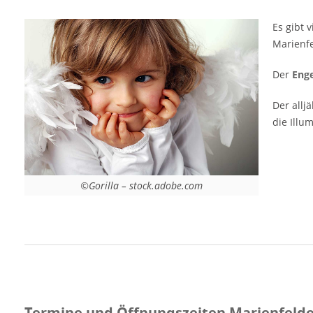
Veranstaltungsort Marienfelder Engelmarkt
2025 Hotel-Residence Klosterpforte
Es gibt 
Klosterhof 2-3 33428 Marienfeld Nordrhein-
Marienf
Westfalen Deutschland Email:
engelmarkt@von-horst.de Telefon: 0521 /
Der
Enge
171818 Weitere Informationen auf der
Website des Weihnachtsmarktes Anzeige
Der allj
die Illu
©Gorilla – stock.adobe.com
Termine und Öffnungszeiten Marienfelde