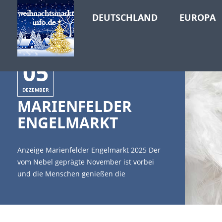
DEUTSCHLAND
EUROPA
05
DEZEMBER
MARIENFELDER
ENGELMARKT
Anzeige Marienfelder Engelmarkt 2025 Der
vom Nebel geprägte November ist vorbei
und die Menschen genießen die
Adventszeit. Frau Holle schüttelt fleißig ihre
Betten, und vielleicht kommen auch einige
weiße Flocken zum Vorschein. [caption
id="attachment_7887" align="alignleft"