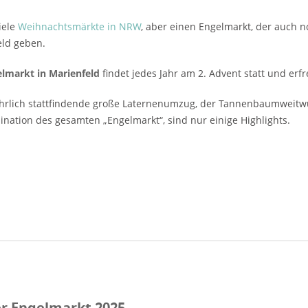
viele
Weihnachtsmärkte in NRW
, aber einen Engelmarkt, der auch n
eld geben.
lmarkt in Marienfeld
findet jedes Jahr am 2. Advent statt und erfr
ährlich stattfindende große Laternenumzug, der Tannenbaumweitwu
mination des gesamten „Engelmarkt“, sind nur einige Highlights.
r Engelmarkt 2025