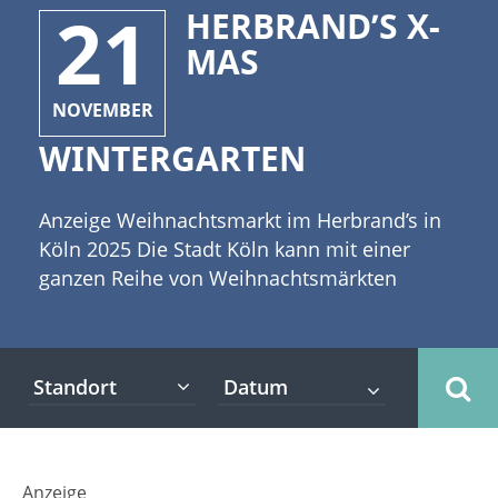
21
HERBRAND’S X-
MAS
NOVEMBER
WINTERGARTEN
Anzeige Weihnachtsmarkt im Herbrand’s in
Köln 2025 Die Stadt Köln kann mit einer
ganzen Reihe von Weihnachtsmärkten
aufwarten. Weihnachtsmärkte in Köln und
Umgebung gibt es reichlich. Dazu gehören
neben den bekanntesten wie dem Kölner
Standort
Weihnachtsmarkt auf dem Domplatz auch
der Herbrand’s X-Mas Wintergarten. Im
Herbrand’s in Ehrenfeld erwartet euch ab
dem 21. November der X-Mas Wintergarten.
Anzeige