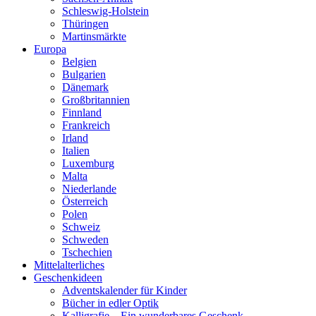
Schleswig-Holstein
Thüringen
Martinsmärkte
Europa
Belgien
Bulgarien
Dänemark
Großbritannien
Finnland
Frankreich
Irland
Italien
Luxemburg
Malta
Niederlande
Österreich
Polen
Schweiz
Schweden
Tschechien
Mittelalterliches
Geschenkideen
Adventskalender für Kinder
Bücher in edler Optik
Kalligrafie – Ein wunderbares Geschenk