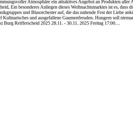
immungsvoller Atmosphäre ein attraktives Angebot an Produkten aller 
eid, Ein besonderes Anliegen dieses Weihnachtsmarktes ist es, dass di
usikgruppen und Blasorchester auf, die das nahende Fest der Liebe an
l Kulinarisches und ausgefallene Gaumenfreuden. Hungern soll nieman
 Burg Reifferscheid 2025 28.11. - 30.11. 2025 Freitag 17:00…