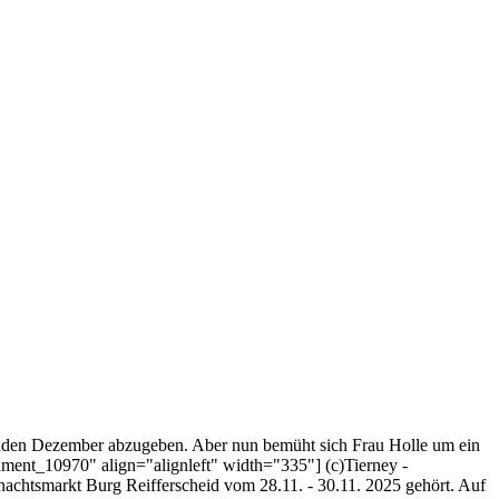
nden Dezember abzugeben. Aber nun bemüht sich Frau Holle um ein
chment_10970" align="alignleft" width="335"] (c)Tierney -
achtsmarkt Burg Reifferscheid vom 28.11. - 30.11. 2025 gehört. Auf