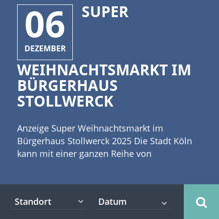
06
SUPER
DEZEMBER
WEIHNACHTSMARKT IM
BÜRGERHAUS
STOLLWERCK
Anzeige Super Weihnachtsmarkt im
Bürgerhaus Stollwerck 2025 Die Stadt Köln
kann mit einer ganzen Reihe von
Weihnachtsmärkten aufwarten.
Weihnachtsmärkte in Köln und Umgebung
gibt es reichlich. [caption
Standort
id="attachment_7886" align="alignleft"
width="335"] (c)Syda Productions -