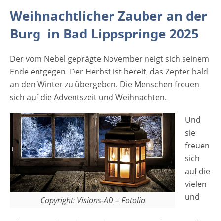
sich auf die vielen und schönen
Weihnachtlicher Zauber an der
Weihnachtsmärkte in NRW, zu denen auch
Burg in Bad Lippspringe 2025
der Weihnachtsmarkt in Bad
Lippspringe gehört. Die Kurstadt Bad
Der vom Nebel geprägte November neigt sich seinem
Lippspringe am Rande des Teutoburger
Ende entgegen. Der Herbst ist bereit, das Zepter bald
Waldes freut sich mit dem schönen und mit
an den Winter zu übergeben. Die Menschen freuen
Lichterketten verzierten Platz an der Burg auf
sich auf die Adventszeit und Weihnachten.
die Besucher des Weihnachtsmarktes, der
am 1. Advent stattfindet. Die Düfte nach
Und
Glühwein und Spekulatius liegen über Markt
sie
und begleiten die Besucher auf ihrem Weg
freuen
entlang der Buden und Stände. Ein
sich
vielfältiges Angebot an Speisen und
auf die
Getränken wartet darauf, hungrige und
vielen
verwöhnte Mägen zu beglücken. Mit
und
Kunstgewerbe, handwerklichen und
Copyright: Visions-AD – Fotolia
kulinarischen Kostbarkeiten und