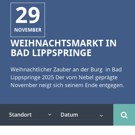
29
NOVEMBER
WEIHNACHTSMARKT IN
BAD LIPPSPRINGE
Weihnachtlicher Zauber an der Burg in Bad
Lippspringe 2025 Der vom Nebel geprägte
November neigt sich seinem Ende entgegen.
Der Herbst ist bereit, das Zepter bald an den
Winter zu übergeben. Die Menschen freuen
sich auf die Adventszeit und Weihnachten.
Standort
[caption id="attachment_9010"
align="alignleft" width="335"] Copyright:
Visions-AD - Fotolia[/caption] Und sie freuen