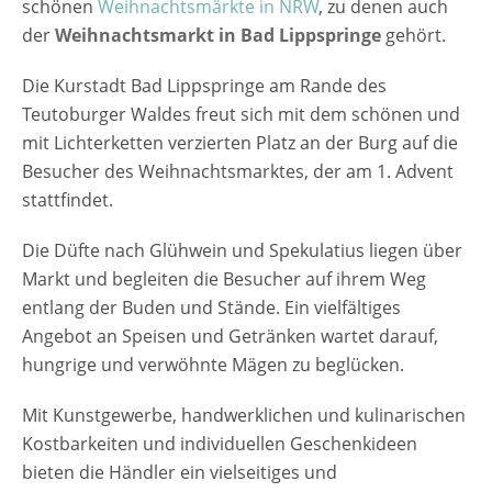
schönen
Weihnachtsmärkte in NRW
, zu denen auch
individuellen Geschenkideen bieten die
der
Weihnachtsmarkt in Bad Lippspringe
gehört.
Händler ein vielseitiges und anspruchsvolles
Angebot. Besuchen sie unbedingt auch die
Die Kurstadt Bad Lippspringe am Rande des
schon traditionelle Krippenausstellung in
Teutoburger Waldes freut sich mit dem schönen und
den historischen Räumen der Kaiser-Karls-
mit Lichterketten verzierten Platz an der Burg auf die
Trinkhalle. [rule type="basic"] Anzeige
Besucher des Weihnachtsmarktes, der am 1. Advent
Termine und Öffnungszeiten
stattfindet.
Weihnachtsmarkt in Bad Lippspringe 2025
29.11. - 30.11.2025 Samstag 15:00 - 22:00
Die Düfte nach Glühwein und Spekulatius liegen über
Uhr Sonntag 13:00 - 19:00 Uhr Der Eintritt ist
Markt und begleiten die Besucher auf ihrem Weg
frei Veranstaltungsort Weihnachtsmarkt in…
entlang der Buden und Stände. Ein vielfältiges
Angebot an Speisen und Getränken wartet darauf,
hungrige und verwöhnte Mägen zu beglücken.
Mit Kunstgewerbe, handwerklichen und kulinarischen
Kostbarkeiten und individuellen Geschenkideen
bieten die Händler ein vielseitiges und