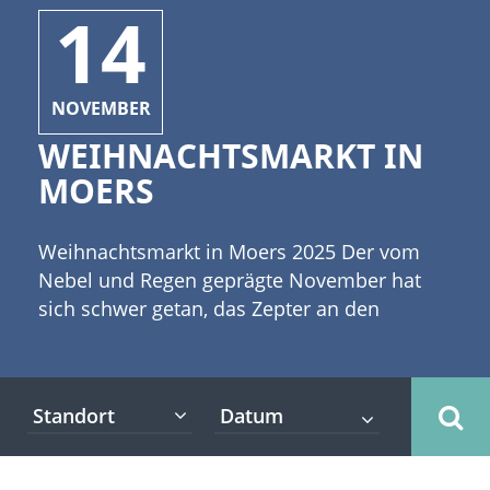
14
NOVEMBER
WEIHNACHTSMARKT IN
MOERS
Weihnachtsmarkt in Moers 2025 Der vom
Nebel und Regen geprägte November hat
sich schwer getan, das Zepter an den
Dezember abzugeben. Aber nun müht sich
Frau Holle um ein paar weiße Flocken und
die meisten Menschen freuen sich nach
Standort
einem hektischen Jahr über eine besinnliche
Adventszeit. [caption id="attachment_10761"
align="alignleft" width="335"] (c)ZoomTeam -