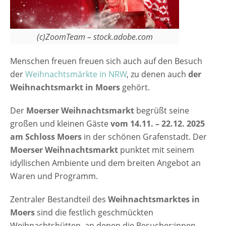
über eigens kreierte Dekoschätze bis hin zu
liebevoll gestalteten Handwerksarbeiten.
Liebevoll geschmückten Stände, leckere
(c)ZoomTeam – stock.adobe.com
Düfte und Köstlichkeiten vermischen sich
mit den weihnachtlichen Klängen zu einem
Menschen freuen freuen sich auch auf den Besuch
stimmungsvollen Flair. Geboten wird auch
der
Weihnachtsmärkte in NRW
, zu denen auch
der
wieder viel Kulinarisches: Vom Glühwein bis
Weihnachtsmarkt in Moers
gehört.
zu Kräuterbonbons, vom Crêpe bis zum Hot
Dog alles, was das Herz begehrt. Eine
Der
Moerser Weihnachtsmarkt
begrüßt seine
Besonderheit ist der bespielte Schlossplatz
großen und kleinen Gäste
vom 14.11. – 22.12. 2025
zwischen Pulverhäuschen und
am Schloss Moers
in der schönen Grafenstadt. Der
Schlossgebäude an einem Wochenende.…
Moerser Weihnachtsmarkt
punktet mit seinem
idyllischen Ambiente und dem breiten Angebot an
Waren und Programm.
Zentraler Bestandteil des
Weihnachtsmarktes in
Moers
sind die festlich geschmückten
Weihnachtshütten, an denen die Besucher:innen