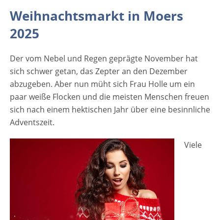
stock.adobe.com[/caption] Viele Menschen
Weihnachtsmarkt in Moers
freuen freuen sich auch auf den Besuch der
2025
Weihnachtsmärkte in NRW, zu denen auch
der Weihnachtsmarkt in Moers gehört. Der
Der vom Nebel und Regen geprägte November hat
Moerser Weihnachtsmarkt begrüßt seine
sich schwer getan, das Zepter an den Dezember
großen und kleinen Gäste vom 14.11. -
abzugeben. Aber nun müht sich Frau Holle um ein
22.12. 2025 am Schloss Moers in der
paar weiße Flocken und die meisten Menschen freuen
schönen Grafenstadt. Der Moerser
sich nach einem hektischen Jahr über eine besinnliche
Weihnachtsmarkt punktet mit seinem
Adventszeit.
idyllischen Ambiente und dem breiten
Angebot an Waren und Programm. Zentraler
Viele
Bestandteil des Weihnachtsmarktes in
Moers sind die festlich geschmückten
Weihnachtshütten, an denen die
Besucher:innen durch das wechselnde
Angebot immer wieder neue Geschenkideen
finden – von selbstgebackenen Leckereien