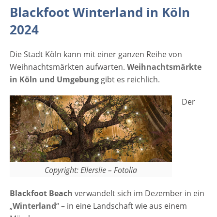
Winterland in Köln 2024 Blackfoot Beach am
Blackfoot Winterland in Köln
Fühlinger See Stallagsbergweg 1 50769 Köln
Weitere Infos über die Kölner Veranstaltung
2024
Anzeige
Die Stadt Köln kann mit einer ganzen Reihe von
Weihnachtsmärkten aufwarten.
Weihnachtsmärkte
in Köln und Umgebung
gibt es reichlich.
Der
Copyright: Ellerslie – Fotolia
Blackfoot Beach
verwandelt sich im Dezember in ein
„
Winterland
“ – in eine Landschaft wie aus einem