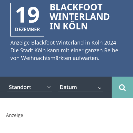
19
BLACKFOOT
WINTERLAND
IN KÖLN
DEZEMBER
Anzeige Blackfoot Winterland in Köln 2024
Die Stadt Köln kann mit einer ganzen Reihe
von Weihnachtsmärkten aufwarten.
Weihnachtsmärkte in Köln und Umgebung
gibt es reichlich. [caption
id="attachment_2136" align="alignleft"
Standort
width="335"] Copyright: Ellerslie -
Fotolia[/caption] Der Blackfoot Beach
verwandelt sich im Dezember in ein
„Winterland“ – in eine Landschaft wie aus
Anzeige
einem Märchen. Wer möchte kann im
Schlitten über den See fliegen, Stockbrot am