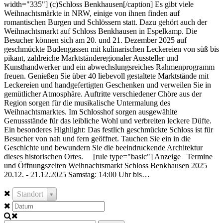
width="335"] (c)Schloss Benkhausen[/caption] Es gibt viele
Weihnachtsmärkte in NRW, einige von ihnen finden auf
romantischen Burgen und Schlössern statt. Dazu gehört auch der
Weihnachtsmarkt auf Schloss Benkhausen in Espelkamp. Die
Besucher können sich am 20. und 21. Dezember 2025 auf
geschmückte Budengassen mit kulinarischen Leckereien von süß bis
pikant, zahlreiche Marktständeregionaler Aussteller und
Kunsthandwerker und ein abwechslungsreiches Rahmenprogramm
freuen. Genießen Sie über 40 liebevoll gestaltete Marktstände mit
Leckereien und handgefertigten Geschenken und verweilen Sie in
gemütlicher Atmosphäre. Auftritte verschiedener Chöre aus der
Region sorgen für die musikalische Untermalung des
Weihnachtsmarktes. Im Schlosshof sorgen ausgewählte
Genussstände für das leibliche Wohl und verbreiten leckere Düfte.
Ein besonderes Highlight: Das festlich geschmückte Schloss ist für
Besucher von nah und fern geöffnet. Tauchen Sie ein in die
Geschichte und bewundern Sie die beeindruckende Architektur
dieses historischen Ortes. [rule type="basic"] Anzeige Termine
und Öffnungszeiten Weihnachtsmarkt Schloss Benkhausen 2025
20.12. - 21.12.2025 Samstag: 14:00 Uhr bis…
Standort