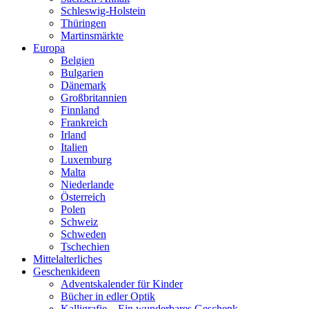
Schleswig-Holstein
Thüringen
Martinsmärkte
Europa
Belgien
Bulgarien
Dänemark
Großbritannien
Finnland
Frankreich
Irland
Italien
Luxemburg
Malta
Niederlande
Österreich
Polen
Schweiz
Schweden
Tschechien
Mittelalterliches
Geschenkideen
Adventskalender für Kinder
Bücher in edler Optik
Kalligrafie – Ein wunderbares Geschenk