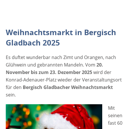
mit seinen liebevoll gestalteten Buden. Für
das leibliche Wohl sorgen die vielen
Gastronomie-Stände, die von Reibekuchen
über Bratwurst und Spießbraten bis hin zu
Weihnachtsmarkt in Bergisch
Glühwein und Feuerzangenbowle vieles im
Angebot haben. Besonderer Höhepunkt des
Gladbach 2025
Weihnachtsmarktes in Bergisch Gladbach ist
sicherlich der beeindruckende Krippenstand
Es duftet wunderbar nach Zimt und Orangen, nach
mit original Erzgebirgischer Volkskunst.
Glühwein und gebrannten Mandeln. Vom
20.
Besonders für Familien ist der Markt ein
November bis zum 23. Dezember 2025
wird der
beliebtes Ausflugsziel. Für die jüngsten
Konrad-Adenauer-Platz wieder der Veranstaltungsort
Besucher gibt es neben dem
für den
Bergisch Gladbacher Weihnachtsmarkt
Kasperletheater auch eine Reihe von
sein.
kreativen Beschäftigungen wie dem
Kinderschminken. Bergisch Gladbach
Mit
Bergisch Gladbach ist eine Großstadt mit ca.
seinen
112.660…
fast 60