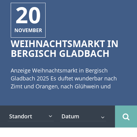
20
NOVEMBER
WEIHNACHTSMARKT IN
BERGISCH GLADBACH
Anzeige Weihnachtsmarkt in Bergisch
Gladbach 2025 Es duftet wunderbar nach
Zimt und Orangen, nach Glühwein und
gebrannten Mandeln. Vom 20. November
bis zum 23. Dezember 2025 wird der
Konrad-Adenauer-Platz wieder der
Standort
Veranstaltungsort für den Bergisch
Gladbacher Weihnachtsmarkt sein. [caption
id="attachment_1863" align="alignleft"