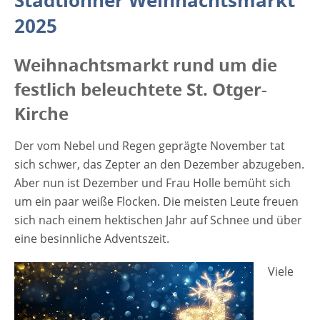
Stadtlohner Weihnachtsmarkt
id="attachment_4547" align="alignleft"
2025
width="335"] ©Maksim Pasko -
stock.adobe.com[/caption] Viele Menschen
Weihnachtsmarkt rund um die
freuen sich auch auf den Besuch einiger der
besinnlichen Weihnachtsmärkte in NRW. Zu
festlich beleuchtete St. Otger-
diesen gehört auch der Stadtlohner
Kirche
Weihnachtsmarkt, der in diesem Jahr vom
12. bis 14. Dezember 2025 stattfindet. Rund
Der vom Nebel und Regen geprägte November tat
um die festlich beleuchtete St. Otger-Kirche
sich schwer, das Zepter an den Dezember abzugeben.
bieten zahlreiche Stände von lokalen
Aber nun ist Dezember und Frau Holle bemüht sich
Vereinen und verschiedenen Händlern eine
um ein paar weiße Flocken. Die meisten Leute freuen
einladende Atmosphäre zum Verweilen. Auf
sich nach einem hektischen Jahr auf Schnee und über
dem Markt findet sich außerdem das
eine besinnliche Adventszeit.
Aktionszelt, wo ein bunt gemischtes
Programm für Jung und Alt präsentiert wird.
Viele
Viele Künstler, Kunsthandwerker und
moderne Designer bieten ihre selbst