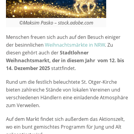
gefertigten Stücke an. Wer also noch das
besondere Geschenk für den
weihnachtlichen Gabentisch sucht, der wird
©Maksim Pasko – stock.adobe.com
hier bestimmt Erfolg haben. Für das
Leibeswohl ist auch vorgesorgt, so dass man
Menschen freuen sich auch auf den Besuch einiger
wahrscheinlich nicht auf Menschen mit
der besinnlichen
Weihnachtsmärkte in NRW
. Zu
knurrendem Magen trifft. Auf durstige
diesen gehört auch der
Stadtlohner
Kehlen warten Kakao, eine Auswahl
Weihnachtsmarkt, der in diesem Jahr vom 12. bis
alkoholfreier Getränke, Bier und natürlich
14. Dezember 2025
stattfindet.
Glühwein. Eisstockschießen Auf dem
Marktplatz…
Rund um die festlich beleuchtete St. Otger-Kirche
bieten zahlreiche Stände von lokalen Vereinen und
verschiedenen Händlern eine einladende Atmosphäre
zum Verweilen.
Auf dem Markt findet sich außerdem das Aktionszelt,
wo ein bunt gemischtes Programm für Jung und Alt