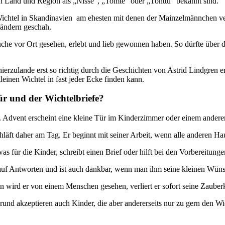
nach Land und Region als „Nisse“, „Tomte“ oder „Tonttu“ bekannt sind.
chtel in Skandinavien am ehesten mit denen der Mainzelmännchen vergl
Ländern geschah.
uche vor Ort gesehen, erlebt und lieb gewonnen haben. So dürfte über 
hierzulande erst so richtig durch die Geschichten von Astrid Lindgre
einen Wichtel in fast jeder Ecke finden kann.
r und der Wichtelbriefe?
 Advent erscheint eine kleine Tür im Kinderzimmer oder einem anderen 
hläft daher am Tag. Er beginnt mit seiner Arbeit, wenn alle anderen H
twas für die Kinder, schreibt einen Brief oder hilft bei den Vorbereitung
ch auf Antworten und ist auch dankbar, wenn man ihm seine kleinen Wünsc
wird er von einem Menschen gesehen, verliert er sofort seine Zauberk
und akzeptieren auch Kinder, die aber andererseits nur zu gern den W