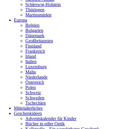
Schleswig-Holstein
Thüringen
Martinsmärkte
Europa
Belgien
Bulgarien
Dänemark
Großbritannien
Finnland
Frankreich
Irland
Italien
Luxemburg
Malta
Niederlande
Österreich
Polen
Schweiz
Schweden
Tschechien
Mittelalterliches
Geschenkideen
Adventskalender für Kinder
Bücher in edler Optik
Kalligrafie – Ein wunderbares Geschenk