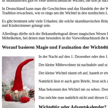
In Skandinavien gibt es viele unterschiedliche Wichtel, die dort je 
In Deutschland kann man die Geschichten und das Handeln der der Wi
Tradition erwachsen, wie es rings um die Wichtel in den nordischen 
Es gibt bestimmt sehr viele Urlauber, die solche skandinavischen Brä
und Kinderzimmer gelangt sein.
Allerdings dürfte sich der Bekanntheitsgrad dieser magischen Wesen 
Möbelketten, bei denen man besonders in der Vorweihnachtszeit die kl
Worauf basieren Magie und Faszination der Wichteltü
In der Nacht auf den 1. Dezember oder den 1.
Der kleine Mitbewohner ist nachtaktiv und sc
Der kleine Wichtel räumt oft auf, bastelt er e
Natürlich liest er auch gern Briefe, freut si
Man bekommt den Wichtel nie zu sehen. Denn 
Das möchte man natürlich nicht und diesen Gr
Wichteltür oder Adventskalender?