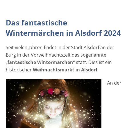
eine Puppenbühne sowie das Feuerwerk
und die Apres Ski Fete am ersten Samstag
freuen. [rule type="basic"] Anzeige Termine
Das fantastische
und Öffnungszeiten Alsdorfer
Weihnachtsmarkt 2024 28.11. - 8.12. 2024
Wintermärchen in Alsdorf 2024
Montag bis Freitag von 16 bis 21 Uhr
Samstag und Sonntag von 14 bis 21 Uhr
Seit vielen Jahren findet in der Stadt Alsdorf an der
Veranstaltungsort Alsdorfer
Burg in der Vorweihnachtszeit das sogenannte
Weihnachtsmarkt 2024 An der Burg 52477
„
fantastische Wintermärchen
“ statt. Dies ist ein
Alsdorf Deutschland NRW Finden sie…
historischer
Weihnachtsmarkt in Alsdorf
.
An der