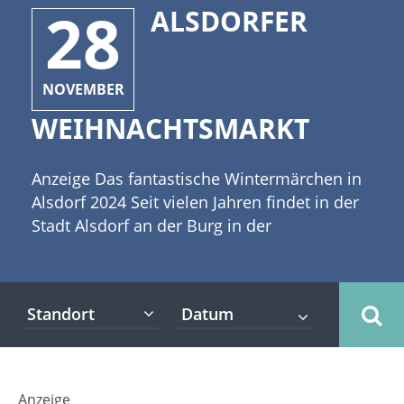
28
ALSDORFER
NOVEMBER
WEIHNACHTSMARKT
Anzeige Das fantastische Wintermärchen in
Alsdorf 2024 Seit vielen Jahren findet in der
Stadt Alsdorf an der Burg in der
Vorweihnachtszeit das sogenannte
"fantastische Wintermärchen" statt. Dies ist
ein historischer Weihnachtsmarkt in Alsdorf.
Standort
[caption id="attachment_3988"
align="alignleft" width="335"] ©hiddencatch
- stock.adobe.com[/caption] An der festlich
beleuchteten Burg stehen mehr als 60
Anzeige