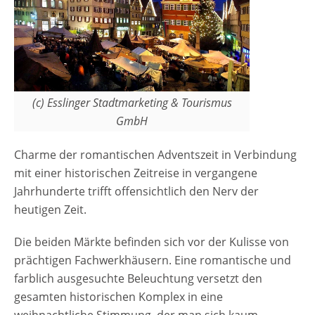
Kombination der beiden Esslinger
Weihnachtsmärkte mittlerweile aus einer
kaum überschaubaren Zahl an festlich
dekorierten Hütten, Buden und Ständen. Die
Aussteller sorgen für ein breites Angebot an
kulinarischen Genüssen, die sich aus
(c) Esslinger Stadtmarketing & Tourismus
Speisen der Region und traditionellen
GmbH
weihnachtlichen Produkten
Charme der romantischen Adventszeit in Verbindung
zusammensetzen. Weihnachtliche
mit einer historischen Zeitreise in vergangene
Backwaren, warme Speisen, Glühwein, Tee
Jahrhunderte trifft offensichtlich den Nerv der
oder Feuerzangenbowle - die Auswahl ist
heutigen Zeit.
riesig und man weiß kaum, an welchem
Stand man zuerst probieren soll. Es sind
Die beiden Märkte befinden sich vor der Kulisse von
immerhin über 180 Stände und Buden, die
prächtigen Fachwerkhäusern. Eine romantische und
Produkte aller Art anbieten.…
farblich ausgesuchte Beleuchtung versetzt den
gesamten historischen Komplex in eine