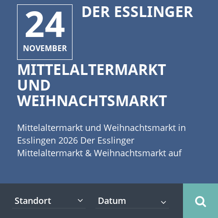
24
DER ESSLINGER
NOVEMBER
MITTELALTERMARKT
UND
WEIHNACHTSMARKT
Mittelaltermarkt und Weihnachtsmarkt in
Esslingen 2026 Der Esslinger
Mittelaltermarkt & Weihnachtsmarkt auf
dem Marktplatz der historischen Stadt in
Baden-Württemberg erobert in jedem Jahr
die Herzen einer riesigen Anzahl von
Standort
Besuchern. Er zählt mittlerweile zu einem
der größten und schönsten