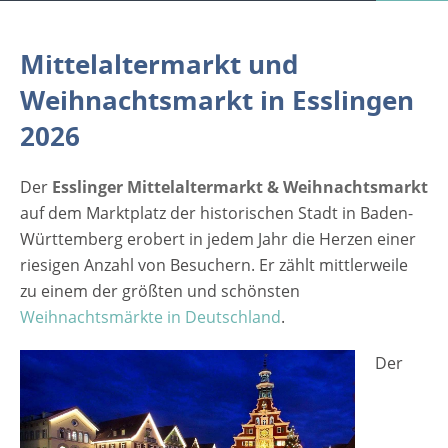
Weihnachtsmärkte in Deutschland. [caption
id="attachment_4052" align="alignleft"
Mittelaltermarkt und
width="335"] (c) Esslinger Stadtmarketing &
Weihnachtsmarkt in Esslingen
Tourismus GmbH[/caption] Der Charme der
romantischen Adventszeit in Verbindung mit
2026
einer historischen Zeitreise in vergangene
Jahrhunderte trifft offensichtlich den Nerv
Der
Esslinger Mittelaltermarkt & Weihnachtsmarkt
der heutigen Zeit. Die beiden Märkte
auf dem Marktplatz der historischen Stadt in Baden-
befinden sich vor der Kulisse von prächtigen
Württemberg erobert in jedem Jahr die Herzen einer
Fachwerkhäusern. Eine romantische und
riesigen Anzahl von Besuchern. Er zählt mittlerweile
farblich ausgesuchte Beleuchtung versetzt
zu einem der größten und schönsten
den gesamten historischen Komplex in eine
Weihnachtsmärkte in Deutschland
.
weihnachtliche Stimmung, der man sich
kaum entziehen kann. Romantische Gassen
Der
und Straßen laden zum Bummeln und
Schlendern entlang der zahlreichen Buden
und Stände ein. Immerhin besteht die