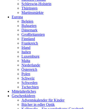
Schleswig-Holstein
Thüringen
Martinsmärkte
Europa
Belgien
Bulgarien
Dänemark
Großbritannien
Finnland
Frankreich
Irland
Italien
Luxemburg
Malta
Niederlande
Österreich
Polen
Schweiz
Schweden
Tschechien
Mittelalterliches
Geschenkideen
Adventskalender für Kinder
Bücher in edler Optik
Kalligrafie – Ein wunderbares Geschenk