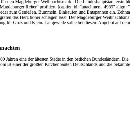
atz für den Magdeburger Weihnachtsmarkt. Die Landeshauptstadt erstrah
„Magdeburger Reiter“ profitiert. [caption id="attachment_4989" align="
eder zum Genießen, Bummeln, Einkaufen und Entspannen ein. Zehntaus
afen das Herz höher schlagen lässt. Der Magdeburger Weihnachtsmarkt 
ung für Groß und Klein. Langeweile sollte bei diesem Angebot auf d
hnachten
0 Jahren eine der ältesten Städte in den östlichen Bundesländern. Di
 ist einer der größten Kirchenbauten Deutschlands und die bekannte