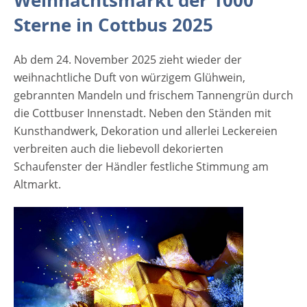
Weihnachtsmarkt der 1000
id="attachment_3841" align="alignleft"
Sterne in Cottbus 2025
width="335"] ©Subbotina Anna -
stock.adobe.com[/caption] Kinderaugen
Ab dem 24. November 2025 zieht wieder der
leuchten und auch die Eltern werden auf
weihnachtliche Duft von würzigem Glühwein,
dem Weihnachtsmarkt in Cottbus nichts
gebrannten Mandeln und frischem Tannengrün durch
vermissen. In den zahlreichen festlich
die Cottbuser Innenstadt. Neben den Ständen mit
geschmückten Hütten bieten Händler,
Kunsthandwerk, Dekoration und allerlei Leckereien
Kunsthandwerker, Gewerbetreibende und
verbreiten auch die liebevoll dekorierten
Schausteller ein breites Angebot an
Schaufenster der Händler festliche Stimmung am
Geschenkideen, kulinarischen Leckereien
Altmarkt.
und weihnachtlichem Flair. Hier gibt es alles,
was das Herz in der Adventszeit höher
schlagen lässt. Das Angebot reicht von
Schnitzereien, über Krippen und
Schwibbögen aus dem Erzgebirge, die
beliebten Nussknacker, wärmende Schaffelle
bis hin zu wunderschönen