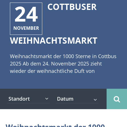
24
COTTBUSER
NOVEMBER
WEIHNACHTSMARKT
Weihnachtsmarkt der 1000 Sterne in Cottbus
2025 Ab dem 24. November 2025 zieht
wieder der weihnachtliche Duft von
würzigem Glühwein, gebrannten Mandeln
und frischem Tannengrün durch die
Cottbuser Innenstadt. Neben den Ständen
Standort
mit Kunsthandwerk, Dekoration und allerlei
Leckereien verbreiten auch die liebevoll
dekorierten Schaufenster der Händler
festliche Stimmung am Altmarkt. [caption