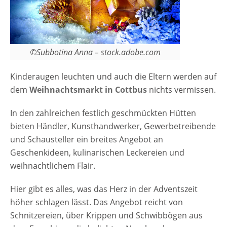
Weihnachtskugeln. Da sollte auch etwas für
ihren Geschmack dabei sein. Vielleicht ist es
auch das eine besondere Geschenk, das
ihnen noch für den Gabentisch fehlt. [rule
©Subbotina Anna – stock.adobe.com
type="basic"] Anzeige Termine und
Öffnungszeiten Cottbuser Weihnachtsmarkt
Kinderaugen leuchten und auch die Eltern werden auf
der 1000 Sterne 2025 24.11.2025 - 27.12.2025
dem
Weihnachtsmarkt in Cottbus
nichts vermissen.
täglich 11 - 19 Uhr Eintritt Cottbuser
Weihnachtsmarkt der 1000 Sterne 2025
In den zahlreichen festlich geschmückten Hütten
Eintritt ist frei Veranstaltungsort Cottbuser
bieten Händler, Kunsthandwerker, Gewerbetreibende
Weihnachtsmarkt der 1000 Sterne 2025
und Schausteller ein breites Angebot an
03046 Cottbus Innenstadt von Cottbus:
Geschenkideen, kulinarischen Leckereien und
Altmarkt, Spremberger Straße,
weihnachtlichem Flair.
Schloßkirchplatz, Am…
Hier gibt es alles, was das Herz in der Adventszeit
höher schlagen lässt. Das Angebot reicht von
Schnitzereien, über Krippen und Schwibbögen aus