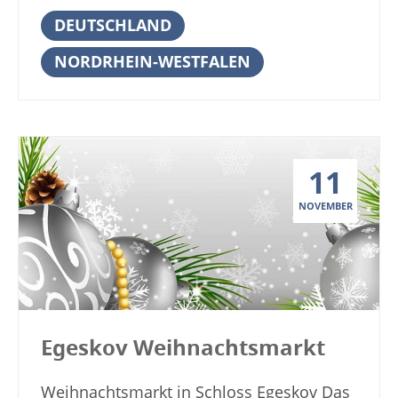
Besuch von Kopenhagen lohnt sich auch
schönstes Kloster. Dieses öffnet nach
DEUTSCHLAND
besonders in der Weihnachtszeit.
dem erfolgreichem Auftakt im Jahr 2016
Vergessen sie nicht, einen Abstecher zum
NORDRHEIN-WESTFALEN
nun in 2021 zum fünften Mal seine
Weihnachtsmarkt am Nyhavn zu machen.
Pforten für den Winterzauber Dalheim.
Weihnachten in Skandinavien ist immer
Für drei Tage verwandelt sich die
ein Erlebnis und einige der schönsten
traumhafte Anlage des Klosters Dalheim
Weihnachtsmärkte in Dänemark gibt es in
in einen vorweihnachtlichen Markt, der
Kopenhagen und Umgebung. Anzeige
11
die Besucher mit romantischem
Termine und Öffnungszeiten Nyhavn
Lichterglanz und besonderem Ambiente
NOVEMBER
Weihnachtsmarkt 2018 9. November bis
in den Bann ziehen wird. Der
23. Dezember 2018 Sonntag bis
weihnachtliche Duft von Pfefferkuchen,
Donnerstag: 10 – 19 Uhr Freitag und
von köstlichem Glühwein und frisch
Samstag: 10 – 20 Uhr Veranstaltungsort
gebackenen Leckereien liegt über dem
Nyhavn Weihnachtsmarkt Kopenhagen,
historischen Platz. Die zahlreichen
Nyhavn Dänemark Weitere
Egeskov Weihnachtsmarkt
Aussteller mussten einige
Informationen: www.nyhavn.com
Auswahlkriterien erfüllen, da die
Veranstalter Wert auf einmalige und
Weihnachtsmarkt in Schloss Egeskov Das