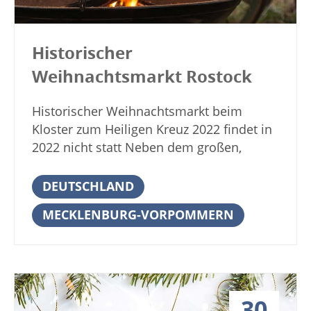
sorgen. Einer schönsten
36037 Fulda Hessen Deutschland Weitere
Weihnachtsmärkte dieser Region in
Informationen zum Weihnachtsmarkt in
Hessen ist der in Bensheim. Über drei
Historischer
Fulda Anzeige
Wochen lang können Besucher und
Weihnachtsmarkt Rostock
Einheimische dieses Fest zum Verweilen,
Bummeln und zur Einstimmung auf das
Historischer Weihnachtsmarkt beim
eigentliche Fest nutzen. Neben dem
Kloster zum Heiligen Kreuz 2022 findet in
traditionellen Angebot an zahlreichen
2022 nicht statt Neben dem großen,
Ständen stechen besonders
traditionellen Weihnachtsmarkt in
die Künstlerbuden hervor, die mit
Rostock wartet die Stadt auch mit einem
DEUTSCHLAND
Kunsthandwerk und Kreativem
mittelalterlichen Weihnachtsmarkt auf.
auftrumpfen. Hier bieten sowohl soziale
MECKLENBURG-VORPOMMERN
Der historische Weihnachtsmarkt Rostock
Einrichtungen wie Kindergärten und
findet parallel zum großen Markt vor dem
Schulen auch zahlreiche Hobbykünstler
Kloster zum Heiligen Kreuz statt. Hier
ihre gebastelten Produkte zum Verkauf
finden Freunde der vergangenen Epochen
an. Internationales Flair bekommt der
des Mittelalters vieles von dem, was diese
Bensheimer Weihnachtsmarkt durch die
30
Zeit einmal ausmachte. Über 30