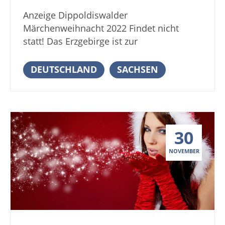
Zinngießer und andere Berufsgruppen
Anzeige Dippoldiswalder
geben Einblick in alte Techniken und das
Märchenweihnacht 2022 Findet nicht
Leben im Mittelalter. Lassen sie sich
statt! Das Erzgebirge ist zur
einfangen vom kunstfertigen Spiel der
Weihnachtszeit ein Eldorado für jeden,
Schwertkämpfe, Schwerttänze und
der diese Wochen traditionell begehen
DEUTSCHLAND
SACHSEN
Lichtertänze. Die Kinder werden sich nicht
und genießen möchte. Der Besuch der
nur am mittelalterlichen Treiben erfreuen,
stimmungsvollen Weihnachtsmärkte im
sondern auch am Besuch vom Nikolaus,
Erzgebirge gehört zum Programm des
der kleine Geschenke an Jung und Alt
Winterurlaubs. Ein schönes Beispiel für
verteilen wird. Neben dem
30
einen traditionellen Weihnachtsmarkt im
mittelalterlichen Weihnachtsmarkt auf
Erzgebirge ist die Märchenweihnacht in
Schloss Wilhelmsburg kann man die
NOVEMBER
Dippoldiswalde. Wenn Frau Holle ihre
Gelegenheit zum Besichtigen der
Betten schüttelt, was sie im Erzgebirge
Ausstellungen in den Räumen des
mit gewisser Regelmäßigkeit macht, wird
Schlosses Wilhelmsburg nutzen. Kommen
das Angebot an wärmenden Getränken
sie mit auf den Mittelalterlichen
wahrscheinlich besonders geschätzt
Weihnachtsmarkt auf Schloss
werden. Der Duft von köstlichem