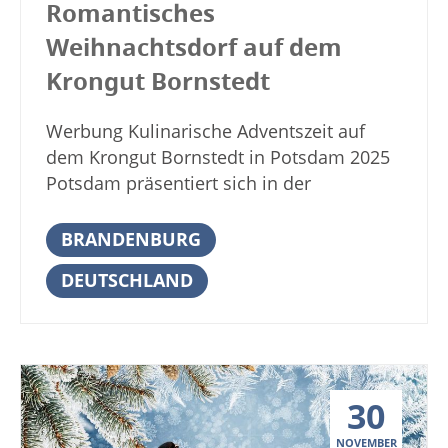
Romantisches
auch zum Einkaufen. Die
Schlosses gibt es neben Stollen,
Schlossweihnacht Bruchsal zählt für viele
Weihnachtsdorf auf dem
Pfefferkuchen, Waffeln, Zuckerwatte,
Besucher zu den schönsten und
gebrannten Mandeln, gerösteten […]
Krongut Bornstedt
romantischsten Weihnachtsmärkten in
Baden-Württemberg. Die Kulisse des
Werbung Kulinarische Adventszeit auf
historischen Gebäudes mit dem
dem Krongut Bornstedt in Potsdam 2025
imposanten Schlossgarten wird durch
Potsdam präsentiert sich in der
beeindruckende Feuer- und
Adventszeit mit einer Vielzahl von großen
Lichtinstallationen in ein buntes
und kleinen Weihnachtsmärkten. Einer
BRANDENBURG
Lichtermeer mit romantischer und
dieser Weihnachtsmärkte in Potsdam
weihnachtlicher Stimmung versetzt. In
DEUTSCHLAND
findet auf dem Krongut Bornstedt statt. Es
den illuminierten Pagodenzelten und
liegt nur rund 400 Meter von Schloss
Hütten bieten Kunsthandwerker bieten
Sanssouci entfernt. Der historische
ihre selbst angefertigten Waren an. Sie
Innenhof von Krongut Bornstedt
sind Meister ihres Faches und haben
verwandelt sich in ein romantisches
einmalige Geschenkideen und liebevoll
30
Weihnachtsdorf. Wir begrüßen Sie 2025
gestaltete Arbeiten aus Keramik, Leder,
im Innenhof auf Krongut Bornstedt sowie
NOVEMBER