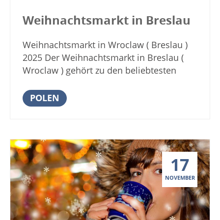
eine reiche Auswahl an schönen
Öffnungszeiten Egeskov Weihnachtsmarkt
handgefertigten Handwerksprodukten wie
2018 10. – 11. November 2018 17. – 18.
Weihnachtsmarkt in Breslau
Schmuck, Keramik, Gemälden und vielem
November 2018 24. – 25. November 2018
mehr. Natürlich gibt es auch Stände mit
jeweils 10 – 17 Uhr Eintritt: DKK 60, Kinder
Weihnachtsmarkt in Wroclaw ( Breslau )
kulinarischen Köstlichkeiten, die neben
(4 […]
2025 Der Weihnachtsmarkt in Breslau (
gutem Bier, Gebratenem auch gebrannte
Wroclaw ) gehört zu den beliebtesten
Mandeln und andere Süßigkeiten im
Weihnachtsmärkten in unserem
Programm haben. Darüber hinaus gibt es
Nachbarland Polen. Werbung Vom 29.
POLEN
regionale Fleischprodukte aus eigenem
November 2024 bis 07. Januar 2025 öffnet
Hochland Rind. Besuchen sie den
der Breslauer Weihnachtsmarkt auf dem
Weihnachtsmarkt auf Gut Kragerup 2017
Salzplatz und dem Markt seine Pforten.
mit Familie und Freunden. Genießen sie
Festlich geschmückte Stände und Buden
die dänische Gemütlichkeit und vielleicht
17
bieten weihnachtliche Produkte an und
finden sie auch noch passende
der Duft der Getränke und Speisen mischt
Weihnachtsgeschenke für ihren
NOVEMBER
sich mit der kalten Winterluft. Freuen sie
Gabentisch. Anzeige Termine und
sich neben heimischen Produkten wie
Öffnungszeiten Weihnachtsmarkt
Honig, Lebkuchen und leckeren Glühwein
Kragerup Samstag, 11. November und