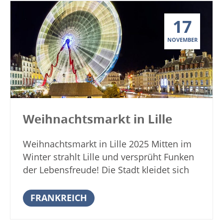
8010 Graz Österreich Veranstalter /
Graz der „Aufsteirern“-Weihnachtsmarkt
Kontakt Holding Graz – Citymanagement
17
statt. Der Schloßberg in Graz bildet mit
Andreas-Hofer-Platz 15, 8010 Graz
123 Metern Höhe über dem Grazer
NOVEMBER
Telefon: +43/316/887-1070 Email:
Hauptplatz den höchsten natürlichen
citymanagement@holding-graz.at Weitere
Punkt der Stadt. Man genießt einen
Informationen auf der Website der Grazer
fantastischen Rundblick auf das schöne
Weihnachtsmärkte Anzeige
Graz. Noch faszinierender wird der weite
Blick, wenn Frau Holle in der Adventszeit
ein wenig mitspielt und einfach eine
Weihnachtsmarkt in Lille
reichliche Menge an Schneeflocken über
Graz und Umgebung ausschüttelt. Dies
Weihnachtsmarkt in Lille 2025 Mitten im
sollte ihr eigentlich nicht viel Mühe
Winter strahlt Lille und versprüht Funken
bereiten, aber es klappt eben leider doch
der Lebensfreude! Die Stadt kleidet sich
nicht zu jeder Adventszeit. Blauer Himmel
ins Festgewand für Ihren Empfang in
und weiße Schneedecke auf den Dächern
magischer Atmosphäre. Ein
FRANKREICH
von Graz sind traumhafte Aussichten.
unwiderstehlicher und betörender Duft
Kulinarische Produkte aus der Region und
von Zimt und Kastanien führt die