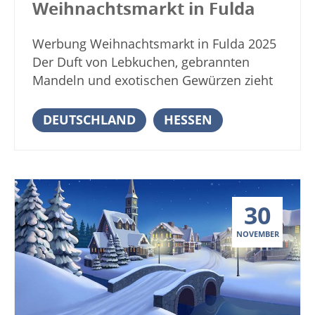
Wilhelmsburg. Erleben Sie eine Zeitreise
Weihnachtsmarkt in Fulda
Glühwein wird den Weg zum
in längst vergangene Jahrhunderte, die
entsprechenden Stand leiten. Neben dem
heute bei vielen Menschen romantische
Werbung Weihnachtsmarkt in Fulda 2025
beliebten Glühwein gibt es natürlich auch
Gefühle hervorrufen. Genießen sie das
Der Duft von Lebkuchen, gebrannten
weitere süße und deftige Köstlichkeiten
Markttreiben im herrlichen
Mandeln und exotischen Gewürzen zieht
wie Weihnachtsstollen, Lebkuchen,
Schlossambiente des Fachwerkstädtchens
durch die Innenstadt von Fulda. Die
Bratwurst und Schaschlik. Für das
Schmalkalden. Anzeige Öffnungszeiten
Adventszeit hat begonnen und diese hat
DEUTSCHLAND
HESSEN
leibliche Wohl der großen und kleinen
Mittelalterlicher Weihnachtsmarkt auf
auch den Start des Weihnachtsmarktes
Gäste dürfte also reichlich gesorgt sein.
Schloss Wilhelmsburg im Jahr […]
eingeläutet. Der Weihnachtsmarkt in
Wer auf der Suche nach Geschenken oder
Fulda präsentiert sich vom 21.11.2025 –
Geschenkideen ist, der wird auf dem
23.12.2025 stimmungsvoll und festlich
Weihnachtsmarkt in Dippoldiswalde mit
30
inmitten der historischen Gebäude der
Sicherheit auch fündig. Anzeige Termine
Barockstadt mit mittelalterlichem
und Öffnungszeiten Dippoldiswalder
NOVEMBER
Weihnachtsdorf, Budenzauber,
Märchenweihnacht 2022 Findet nicht statt
Kinderweihnachtsland und dem
02.12. – 11.12.2022 Montag – Donnerstag:
Winterwald. Rund um die Marktkirche
15:30 – 18:00 Uhr Freitag: 16:00 – 22:00
warten die Aussteller und Gastronomen
Uhr Samstag: 15:00 – 18:00 Uhr Sonntag: