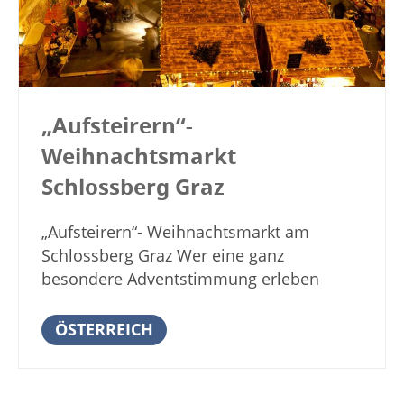
den Ständen bis 17 Uhr geöffnet, einige
regionale Schmankerl, duftende
Buden sind auch am 1. Januar 2026 bis 3
Heißgetränke und Musik, die zum
Uhr geöffnet. Veranstaltungsort
Verweilen einlädt. Vor allem am Abend,
Weihnachtsmarkt in Breslau 2025
wenn die Lichtinstallationen ihre volle
Salzplatz, Markt 50-529 Wrocław Polen
Wirkung entfalten, zeigt sich der Platz von
Weitere Informationen zum
„Aufsteirern“-
seiner schönsten Seite. Foto: ©drubig-
Weihnachtsmarkt Anzeige
Weihnachtsmarkt
photo – stock.adobe.com Anzeige
Schlossberg Graz
Termine und Öffnungszeiten Advent am
Karmeliterplatz Graz 2025 Freitag, 21.
November 2025 – Dienstag, 23. Dezember
„Aufsteirern“- Weihnachtsmarkt am
2025 Samstag, Sonntag 11.00 – 22.00 Uhr
Schlossberg Graz Wer eine ganz
Donnerstag, Freitag 13.00 – 22.00 Uhr
besondere Adventstimmung erleben
Sonderöffnungszeiten: 08.12.2025, von
möchte, der sollte sich in der
13.00 bis 22.00 22.12.2025, von 13.00 bis
Vorweihnachtszeit auf den Schlossberg
ÖSTERREICH
22.00 23.12.2025, von 13.00 bis 22.00
von Graz begeben. Dort findet an allen
Veranstaltungsort Advent am
sechs Wochenenden vor dem
Karmeliterplatz Graz 2025 Karmeliterplatz
Weihnachtsfest über den Dächern von