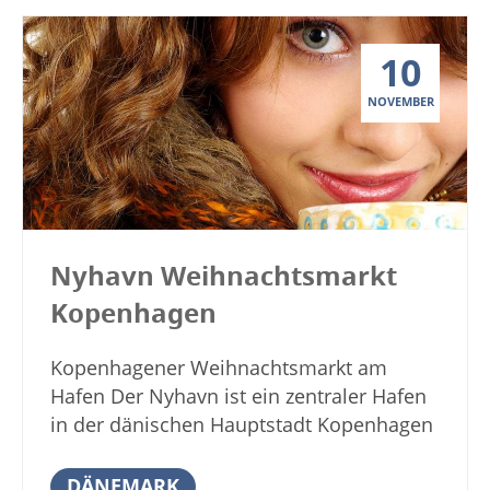
Schloss Gram ist auch in diesem Jahr im
Uhr So. 11:30 – 21 Uhr
November wieder Schauplatz eines
Sonderöffnungszeiten Weihnachten &
10
schönen, traditionellen
Silvester: Mo. 23.12.: 18 – 22 Uhr – Silent
Weihnachtsmarktes. Schön dekorierte
Disco Di. 24.12.: 17 – 22 Uhr Mi. 25.12.:
NOVEMBER
Weihnachtsbäume und Stände werden für
geschlossen Do. 26.12.: 11:30 – 20 Uhr
Weihnachtsstimmung sorgen. Zahlreiche
(Winterland ab 14:30 Uhr) Fr.+Sa. 27. –
Aussteller werden mit leckeren Produkten,
28.12.: 16-21:30 Uhr So. 29.12.: 11.30-20
regionalen Waren und Handwerkskunst
Uhr (Winterland ab 14:30 Uhr) Mo. 30.12.:
auf die weihnachtlich gestimmten
geschlossen Di. 31.12.: 17 – 22 Uhr Mo. +
Besucher warten. Es ist ein wunderbarer
Di. Ruhetag […]
Nyhavn Weihnachtsmarkt
Ort, um in aller Gemütlichkeit nach
Kopenhagen
Weihnachtsgeschenken zu suchen, zu
bummeln und das Flair eines dänischen
Kopenhagener Weihnachtsmarkt am
Weihnachtsmarktes zu genießen. In der
Hafen Der Nyhavn ist ein zentraler Hafen
alten Schlossküche werden köstliches
in der dänischen Hauptstadt Kopenhagen
Weihnachtsgebäck und duftender Kaffee
und dieser gehört zu den schönsten
in besinnlicher Umgebung angeboten.
Sehenswürdigkeiten der Stadt. In der
DÄNEMARK
Wärmen sie sich hier auf, wenn draußen