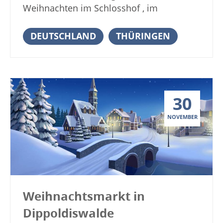
Weihnachten im Schlosshof , im
Weinkeller und der Schlossküche
Wilhemsburg Das Fachwerkstädtchen
DEUTSCHLAND
THÜRINGEN
Schmalkalden liegt auf der Sonnenseite
des Thüringer Waldes. Die Stadt wurde
erstmals im Jahr 874 urkundlich erwähnt.
Das Schloss Wilhelmsburg in
30
Schmalkalden ist ein schönes
vierflügeliges Renaissanceschloss. An den
NOVEMBER
ersten beiden Adventswochenenden
öffnet auf Schloss Wilhelmsburg in
Schmalkalden der Mittelalterliche
Weihnachtsmarkt seine Pforten. Schauen
Sie den zahlreichen Handwerkern über
die Schulter und bewundern sie deren
Weihnachtsmarkt in
Kunstfertigkeiten und mittelalterlichen
Dippoldiswalde
Techniken. Töpfer, Imker, Schneider,