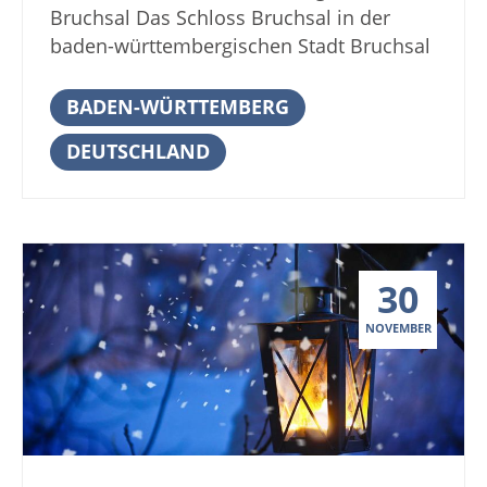
anlegen. Große und Kleine können ihre
Bruchsal Das Schloss Bruchsal in der
[…]
kreativen Talente zeigen und selbst
baden-württembergischen Stadt Bruchsal
Kerzen ziehen, filzen oder Holzfiguren
war Residenz der Fürstbischöfe von
bemalen. Die Kinder werden sich auch
Speyer und ist das einzige
BADEN-WÜRTTEMBERG
über den Weihnachtsmann freuen, der
fürstbischöfliche Barockschloss am
natürlich auch vorbeischaut. Die
DEUTSCHLAND
Oberrhein. Weihnachtliches
Märchenerzählerin reist mit spannenden
Kunsthandwerk und Lichterzauber am
Geschichten an und wird wieder von
Schloss Die Bruchsaler
lauschenden Kindern und Erwachsenen
„Schlossweihnacht“ lädt an zwei
umringt sein. Natürlich gibt es auch ein
Adventswochenenden zu einem
riesiges Angebot an Köstlichkeiten,
30
zauberhaften Weihnachtsmarkt im
welches von leckeren Likören und Weinen
Schlossgarten ein. Prachtvolle
NOVEMBER
bis zu handgefertigte Pralinen reicht. Für
Illuminationen, beeindruckende
das leibliche Wohl ist bestens gesorgt – in
Lichtspiele und Köstlichkeiten aus der
der Historischen Schlossküche, im
Backstube warten auf die Besucher. Es ist
Backhaus, im Zwinger und an
ein Weihnachtsmarkt zum Genießen,
verschiedenen Markständen auf dem
Bummeln, Ausspannen und natürlich
Schlossvorhof sowie im Innenhof des