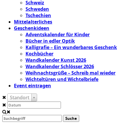
Schweiz
Schweden
Tschechien
Mittelalterliches
Geschenkideen
Adventskalender für Kinder
Bücher in edler Optik
Kalligrafie – Ein wunderbares Geschenk
Kochbücher
Wandkalender Kunst 2026
Wandkalender Schlösser 2026
Weihnachtsgrüße – Schreib mal wieder
Wichteltüren und Wichtelbriefe
Event eintragen
Standort
Suche