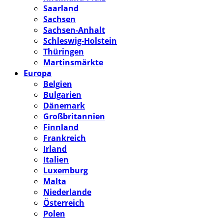
Saarland
Sachsen
Sachsen-Anhalt
Schleswig-Holstein
Thüringen
Martinsmärkte
Europa
Belgien
Bulgarien
Dänemark
Großbritannien
Finnland
Frankreich
Irland
Italien
Luxemburg
Malta
Niederlande
Österreich
Polen