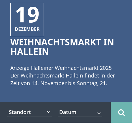
19
DEZEMBER
WEIHNACHTSMARKT IN
HALLEIN
Anzeige Halleiner Weihnachtsmarkt 2025
Der Weihnachtsmarkt Hallein findet in der
Zeit von 14. November bis Sonntag, 21.
Dezember 2025, jeweils an den
Wochenenden in der Alten Saline, eines der
historisch relevanten Gebäude in Hallein,
Standort
statt. Alle Stände befinden sich unter Dach;
dadurch ist der gesamte Markt
witterungssicher. Auf dem Weihnachtsmarkt