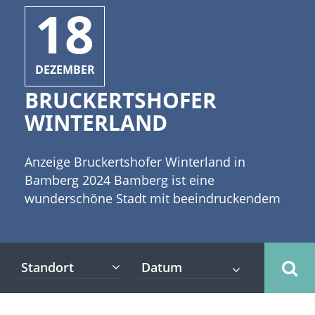
18
DEZEMBER
BRUCKERTSHOFER
WINTERLAND
Anzeige Bruckertshofer Winterland in
Bamberg 2024 Bamberg ist eine
wunderschöne Stadt mit beeindruckendem
historischen Stadtkern. In so einer Kulisse
muss einfach jeder Weihnachtsmarkt ein
Publikumsmagnet werden. [caption
Standort
id="attachment_3977" align="alignleft"
width="335"] ©glaz2 -
stock.adobe.com[/caption] Die Tage werden