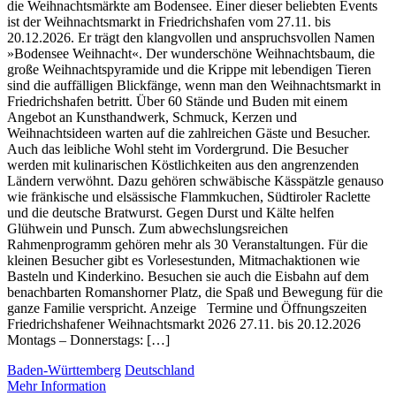
die Weihnachtsmärkte am Bodensee. Einer dieser beliebten Events
ist der Weihnachtsmarkt in Friedrichshafen vom 27.11. bis
20.12.2026. Er trägt den klangvollen und anspruchsvollen Namen
»Bodensee Weihnacht«. Der wunderschöne Weihnachtsbaum, die
große Weihnachtspyramide und die Krippe mit lebendigen Tieren
sind die auffälligen Blickfänge, wenn man den Weihnachtsmarkt in
Friedrichshafen betritt. Über 60 Stände und Buden mit einem
Angebot an Kunsthandwerk, Schmuck, Kerzen und
Weihnachtsideen warten auf die zahlreichen Gäste und Besucher.
Auch das leibliche Wohl steht im Vordergrund. Die Besucher
werden mit kulinarischen Köstlichkeiten aus den angrenzenden
Ländern verwöhnt. Dazu gehören schwäbische Kässpätzle genauso
wie fränkische und elsässische Flammkuchen, Südtiroler Raclette
und die deutsche Bratwurst. Gegen Durst und Kälte helfen
Glühwein und Punsch. Zum abwechslungsreichen
Rahmenprogramm gehören mehr als 30 Veranstaltungen. Für die
kleinen Besucher gibt es Vorlesestunden, Mitmachaktionen wie
Basteln und Kinderkino. Besuchen sie auch die Eisbahn auf dem
benachbarten Romanshorner Platz, die Spaß und Bewegung für die
ganze Familie verspricht. Anzeige Termine und Öffnungszeiten
Friedrichshafener Weihnachtsmarkt 2026 27.11. bis 20.12.2026
Montags – Donnerstags: […]
Baden-Württemberg
Deutschland
Mehr Information