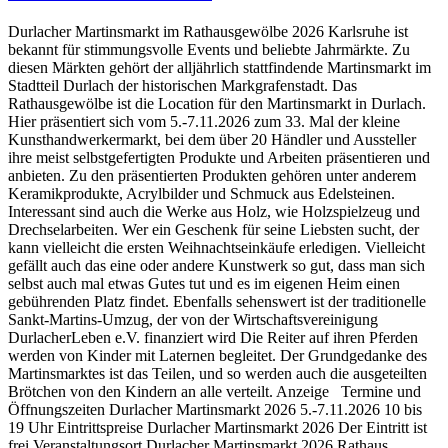
Durlacher Martinsmarkt im Rathausgewölbe 2026 Karlsruhe ist
bekannt für stimmungsvolle Events und beliebte Jahrmärkte. Zu
diesen Märkten gehört der alljährlich stattfindende Martinsmarkt im
Stadtteil Durlach der historischen Markgrafenstadt. Das
Rathausgewölbe ist die Location für den Martinsmarkt in Durlach.
Hier präsentiert sich vom 5.-7.11.2026 zum 33. Mal der kleine
Kunsthandwerkermarkt, bei dem über 20 Händler und Aussteller
ihre meist selbstgefertigten Produkte und Arbeiten präsentieren und
anbieten. Zu den präsentierten Produkten gehören unter anderem
Keramikprodukte, Acrylbilder und Schmuck aus Edelsteinen.
Interessant sind auch die Werke aus Holz, wie Holzspielzeug und
Drechselarbeiten. Wer ein Geschenk für seine Liebsten sucht, der
kann vielleicht die ersten Weihnachtseinkäufe erledigen. Vielleicht
gefällt auch das eine oder andere Kunstwerk so gut, dass man sich
selbst auch mal etwas Gutes tut und es im eigenen Heim einen
gebührenden Platz findet. Ebenfalls sehenswert ist der traditionelle
Sankt-Martins-Umzug, der von der Wirtschaftsvereinigung
DurlacherLeben e.V. finanziert wird Die Reiter auf ihren Pferden
werden von Kinder mit Laternen begleitet. Der Grundgedanke des
Martinsmarktes ist das Teilen, und so werden auch die ausgeteilten
Brötchen von den Kindern an alle verteilt. Anzeige Termine und
Öffnungszeiten Durlacher Martinsmarkt 2026 5.-7.11.2026 10 bis
19 Uhr Eintrittspreise Durlacher Martinsmarkt 2026 Der Eintritt ist
frei Veranstaltungsort Durlacher Martinsmarkt 2026 Rathaus