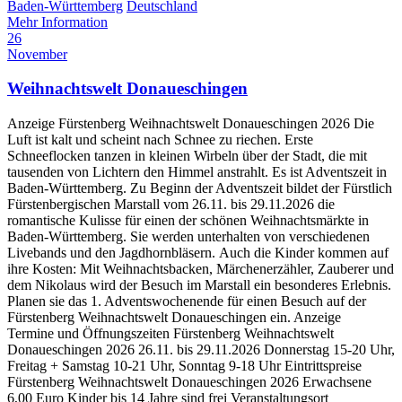
Baden-Württemberg
Deutschland
Mehr Information
26
November
Weihnachtswelt Donaueschingen
Anzeige Fürstenberg Weihnachtswelt Donaueschingen 2026 Die
Luft ist kalt und scheint nach Schnee zu riechen. Erste
Schneeflocken tanzen in kleinen Wirbeln über der Stadt, die mit
tausenden von Lichtern den Himmel anstrahlt. Es ist Adventszeit in
Baden-Württemberg. Zu Beginn der Adventszeit bildet der Fürstlich
Fürstenbergischen Marstall vom 26.11. bis 29.11.2026 die
romantische Kulisse für einen der schönen Weihnachtsmärkte in
Baden-Württemberg. Sie werden unterhalten von verschiedenen
Livebands und den Jagdhornbläsern. Auch die Kinder kommen auf
ihre Kosten: Mit Weihnachtsbacken, Märchenerzähler, Zauberer und
dem Nikolaus wird der Besuch im Marstall ein besonderes Erlebnis.
Planen sie das 1. Adventswochenende für einen Besuch auf der
Fürstenberg Weihnachtswelt Donaueschingen ein. Anzeige
Termine und Öffnungszeiten Fürstenberg Weihnachtswelt
Donaueschingen 2026 26.11. bis 29.11.2026 Donnerstag 15-20 Uhr,
Freitag + Samstag 10-21 Uhr, Sonntag 9-18 Uhr Eintrittspreise
Fürstenberg Weihnachtswelt Donaueschingen 2026 Erwachsene
6,00 Euro Kinder bis 14 Jahre sind frei Veranstaltungsort