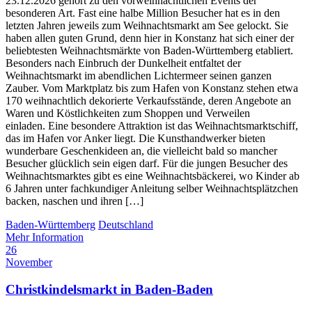
23.12.2026 gehört zu den vorweihnachtlichen Events der
besonderen Art. Fast eine halbe Million Besucher hat es in den
letzten Jahren jeweils zum Weihnachtsmarkt am See gelockt. Sie
haben allen guten Grund, denn hier in Konstanz hat sich einer der
beliebtesten Weihnachtsmärkte von Baden-Württemberg etabliert.
Besonders nach Einbruch der Dunkelheit entfaltet der
Weihnachtsmarkt im abendlichen Lichtermeer seinen ganzen
Zauber. Vom Marktplatz bis zum Hafen von Konstanz stehen etwa
170 weihnachtlich dekorierte Verkaufsstände, deren Angebote an
Waren und Köstlichkeiten zum Shoppen und Verweilen
einladen. Eine besondere Attraktion ist das Weihnachtsmarktschiff,
das im Hafen vor Anker liegt. Die Kunsthandwerker bieten
wunderbare Geschenkideen an, die vielleicht bald so mancher
Besucher glücklich sein eigen darf. Für die jungen Besucher des
Weihnachtsmarktes gibt es eine Weihnachtsbäckerei, wo Kinder ab
6 Jahren unter fachkundiger Anleitung selber Weihnachtsplätzchen
backen, naschen und ihren […]
Baden-Württemberg
Deutschland
Mehr Information
26
November
Christkindelsmarkt in Baden-Baden