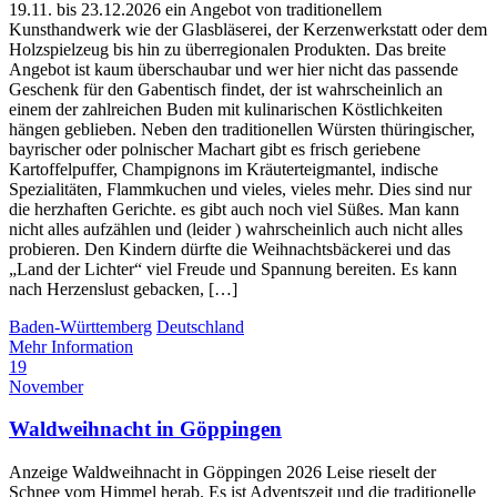
19.11. bis 23.12.2026 ein Angebot von traditionellem
Kunsthandwerk wie der Glasbläserei, der Kerzenwerkstatt oder dem
Holzspielzeug bis hin zu überregionalen Produkten. Das breite
Angebot ist kaum überschaubar und wer hier nicht das passende
Geschenk für den Gabentisch findet, der ist wahrscheinlich an
einem der zahlreichen Buden mit kulinarischen Köstlichkeiten
hängen geblieben. Neben den traditionellen Würsten thüringischer,
bayrischer oder polnischer Machart gibt es frisch geriebene
Kartoffelpuffer, Champignons im Kräuterteigmantel, indische
Spezialitäten, Flammkuchen und vieles, vieles mehr. Dies sind nur
die herzhaften Gerichte. es gibt auch noch viel Süßes. Man kann
nicht alles aufzählen und (leider ) wahrscheinlich auch nicht alles
probieren. Den Kindern dürfte die Weihnachtsbäckerei und das
„Land der Lichter“ viel Freude und Spannung bereiten. Es kann
nach Herzenslust gebacken, […]
Baden-Württemberg
Deutschland
Mehr Information
19
November
Waldweihnacht in Göppingen
Anzeige Waldweihnacht in Göppingen 2026 Leise rieselt der
Schnee vom Himmel herab. Es ist Adventszeit und die traditionelle