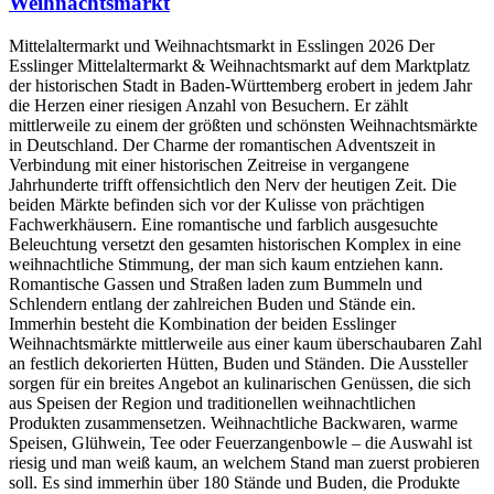
Weihnachtsmarkt
Mittelaltermarkt und Weihnachtsmarkt in Esslingen 2026 Der
Esslinger Mittelaltermarkt & Weihnachtsmarkt auf dem Marktplatz
der historischen Stadt in Baden-Württemberg erobert in jedem Jahr
die Herzen einer riesigen Anzahl von Besuchern. Er zählt
mittlerweile zu einem der größten und schönsten Weihnachtsmärkte
in Deutschland. Der Charme der romantischen Adventszeit in
Verbindung mit einer historischen Zeitreise in vergangene
Jahrhunderte trifft offensichtlich den Nerv der heutigen Zeit. Die
beiden Märkte befinden sich vor der Kulisse von prächtigen
Fachwerkhäusern. Eine romantische und farblich ausgesuchte
Beleuchtung versetzt den gesamten historischen Komplex in eine
weihnachtliche Stimmung, der man sich kaum entziehen kann.
Romantische Gassen und Straßen laden zum Bummeln und
Schlendern entlang der zahlreichen Buden und Stände ein.
Immerhin besteht die Kombination der beiden Esslinger
Weihnachtsmärkte mittlerweile aus einer kaum überschaubaren Zahl
an festlich dekorierten Hütten, Buden und Ständen. Die Aussteller
sorgen für ein breites Angebot an kulinarischen Genüssen, die sich
aus Speisen der Region und traditionellen weihnachtlichen
Produkten zusammensetzen. Weihnachtliche Backwaren, warme
Speisen, Glühwein, Tee oder Feuerzangenbowle – die Auswahl ist
riesig und man weiß kaum, an welchem Stand man zuerst probieren
soll. Es sind immerhin über 180 Stände und Buden, die Produkte