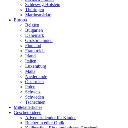
Schleswig-Holstein
Thüringen
Martinsmärkte
Europa
Belgien
Bulgarien
Dänemark
Großbritannien
Finnland
Frankreich
Irland
Italien
Luxemburg
Malta
Niederlande
Österreich
Polen
Schweiz
Schweden
Tschechien
Mittelalterliches
Geschenkideen
Adventskalender für Kinder
Bücher in edler Optik
Kalligrafie – Ein wunderbares Geschenk