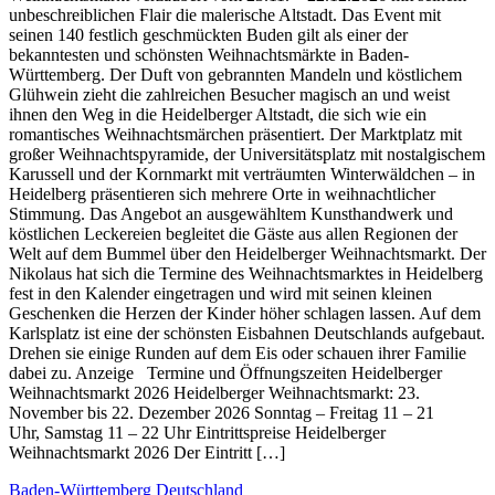
unbeschreiblichen Flair die malerische Altstadt. Das Event mit
seinen 140 festlich geschmückten Buden gilt als einer der
bekanntesten und schönsten Weihnachtsmärkte in Baden-
Württemberg. Der Duft von gebrannten Mandeln und köstlichem
Glühwein zieht die zahlreichen Besucher magisch an und weist
ihnen den Weg in die Heidelberger Altstadt, die sich wie ein
romantisches Weihnachtsmärchen präsentiert. Der Marktplatz mit
großer Weihnachtspyramide, der Universitätsplatz mit nostalgischem
Karussell und der Kornmarkt mit verträumten Winterwäldchen – in
Heidelberg präsentieren sich mehrere Orte in weihnachtlicher
Stimmung. Das Angebot an ausgewähltem Kunsthandwerk und
köstlichen Leckereien begleitet die Gäste aus allen Regionen der
Welt auf dem Bummel über den Heidelberger Weihnachtsmarkt. Der
Nikolaus hat sich die Termine des Weihnachtsmarktes in Heidelberg
fest in den Kalender eingetragen und wird mit seinen kleinen
Geschenken die Herzen der Kinder höher schlagen lassen. Auf dem
Karlsplatz ist eine der schönsten Eisbahnen Deutschlands aufgebaut.
Drehen sie einige Runden auf dem Eis oder schauen ihrer Familie
dabei zu. Anzeige Termine und Öffnungszeiten Heidelberger
Weihnachtsmarkt 2026 Heidelberger Weihnachtsmarkt: 23.
November bis 22. Dezember 2026 Sonntag – Freitag 11 – 21
Uhr, Samstag 11 – 22 Uhr Eintrittspreise Heidelberger
Weihnachtsmarkt 2026 Der Eintritt […]
Baden-Württemberg
Deutschland