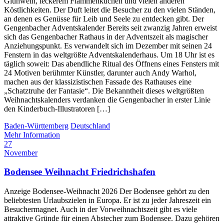
Glühwein, leckerem Flammenkuchen und vielen anderen
Köstlichkeiten. Der Duft leitet die Besucher zu den vielen Ständen,
an denen es Genüsse für Leib und Seele zu entdecken gibt. Der
Gengenbacher Adventskalender Bereits seit zwanzig Jahren erweist
sich das Gengenbacher Rathaus in der Adventszeit als magischer
Anziehungspunkt. Es verwandelt sich im Dezember mit seinen 24
Fenstern in das weltgrößte Adventskalenderhaus. Um 18 Uhr ist es
täglich soweit: Das abendliche Ritual des Öffnens eines Fensters mit
24 Motiven berühmter Künstler, darunter auch Andy Warhol,
machen aus der klassizistischen Fassade des Rathauses eine
„Schatztruhe der Fantasie“. Die Bekanntheit dieses weltgrößten
Weihnachtskalenders verdanken die Gengenbacher in erster Linie
den Kinderbuch-Illustratoren […]
Baden-Württemberg
Deutschland
Mehr Information
27
November
Bodensee Weihnacht Friedrichshafen
Anzeige Bodensee-Weihnacht 2026 Der Bodensee gehört zu den
beliebtesten Urlaubszielen in Europa. Er ist zu jeder Jahreszeit ein
Besuchermagnet. Auch in der Vorweihnachtszeit gibt es viele
attraktive Gründe für einen Abstecher zum Bodensee. Dazu gehören