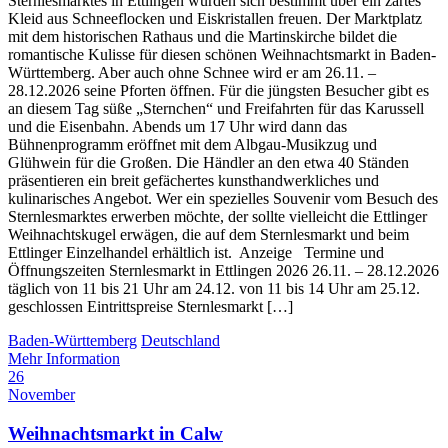
Sternlesmarktes in Ettlingen würden sich bestimmt über ein zartes
Kleid aus Schneeflocken und Eiskristallen freuen. Der Marktplatz
mit dem historischen Rathaus und die Martinskirche bildet die
romantische Kulisse für diesen schönen Weihnachtsmarkt in Baden-
Württemberg. Aber auch ohne Schnee wird er am 26.11. –
28.12.2026 seine Pforten öffnen. Für die jüngsten Besucher gibt es
an diesem Tag süße „Sternchen“ und Freifahrten für das Karussell
und die Eisenbahn. Abends um 17 Uhr wird dann das
Bühnenprogramm eröffnet mit dem Albgau-Musikzug und
Glühwein für die Großen. Die Händler an den etwa 40 Ständen
präsentieren ein breit gefächertes kunsthandwerkliches und
kulinarisches Angebot. Wer ein spezielles Souvenir vom Besuch des
Sternlesmarktes erwerben möchte, der sollte vielleicht die Ettlinger
Weihnachtskugel erwägen, die auf dem Sternlesmarkt und beim
Ettlinger Einzelhandel erhältlich ist. Anzeige Termine und
Öffnungszeiten Sternlesmarkt in Ettlingen 2026 26.11. – 28.12.2026
täglich von 11 bis 21 Uhr am 24.12. von 11 bis 14 Uhr am 25.12.
geschlossen Eintrittspreise Sternlesmarkt […]
Baden-Württemberg
Deutschland
Mehr Information
26
November
Weihnachtsmarkt in Calw