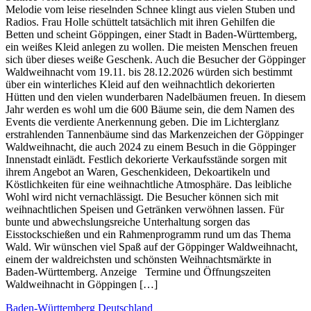
Melodie vom leise rieselnden Schnee klingt aus vielen Stuben und
Radios. Frau Holle schüttelt tatsächlich mit ihren Gehilfen die
Betten und scheint Göppingen, einer Stadt in Baden-Württemberg,
ein weißes Kleid anlegen zu wollen. Die meisten Menschen freuen
sich über dieses weiße Geschenk. Auch die Besucher der Göppinger
Waldweihnacht vom 19.11. bis 28.12.2026 würden sich bestimmt
über ein winterliches Kleid auf den weihnachtlich dekorierten
Hütten und den vielen wunderbaren Nadelbäumen freuen. In diesem
Jahr werden es wohl um die 600 Bäume sein, die dem Namen des
Events die verdiente Anerkennung geben. Die im Lichterglanz
erstrahlenden Tannenbäume sind das Markenzeichen der Göppinger
Waldweihnacht, die auch 2024 zu einem Besuch in die Göppinger
Innenstadt einlädt. Festlich dekorierte Verkaufsstände sorgen mit
ihrem Angebot an Waren, Geschenkideen, Dekoartikeln und
Köstlichkeiten für eine weihnachtliche Atmosphäre. Das leibliche
Wohl wird nicht vernachlässigt. Die Besucher können sich mit
weihnachtlichen Speisen und Getränken verwöhnen lassen. Für
bunte und abwechslungsreiche Unterhaltung sorgen das
Eisstockschießen und ein Rahmenprogramm rund um das Thema
Wald. Wir wünschen viel Spaß auf der Göppinger Waldweihnacht,
einem der waldreichsten und schönsten Weihnachtsmärkte in
Baden-Württemberg. Anzeige Termine und Öffnungszeiten
Waldweihnacht in Göppingen […]
Baden-Württemberg
Deutschland