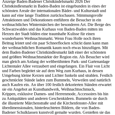
Anzeige Baden-Badener Christkindelsmarkt 2026 Der
Christkindlesmarkt in Baden-Baden ist eingebunden in eines der
schönsten Areale der internationalen Bäder- und Kulturstadt und
kann auf eine lange Tradition zurückschauen. Stimmungsvolle
Attraktionen und Dekorationen entführen die Besucher in ein
weihnachtliches Wintermärchen der besonderen Art. Die Berge des
Schwarzwaldes und das Kurhaus von Baden-Baden mitten im
Herzen der Stadt bilden eine traumhafte Kulisse für einen
wunderbaren Weihnachtsmarkt. Wenn Frau Holle noch ihren
Beitrag leistet und ein paar Schneeflocken schickt dann kann man
der weihnachtlichen Romantik kaum noch etwas hinzufügen. Mit
dem Baden-Badener Christkindlesmarkt lädt einer der schönsten
und größten Weihnachtsmärkte der Region ein. Als Besucher wird
man gleich am Anfang der weltberühmten Park- und Gartenanlage
Lichtentaler Allee verzaubert und eingefangen. Ein Flair von Licht
und Farben begleitet sie auf dem Weg zum Kurhaus, in dessen
Umgebung kleine Kerzen und Lichter funkeln und strahlen. Festlich
geschmückte Stände laden zum Bummeln, Verweilen und natürlich
auch Kaufen ein. An über 100 festlich dekorierten Ständen erwartet
sie ein Angebot an Kunsthandwerk, Weihnachtsschmuck,
Krippen, exklusive Damen- und Herrenmode, Accessoires bis hin
zu Antiquitäten und anderen Geschenkideen. Bummeln sie durch
die illustrierte Märchenstraße und die Kirchenfenster-Allee mit
überdimensionalen, hinterleuchteten Bildern, die von Baden-
Badener Schulklassen kunstvoll gemalte wurden. Genießen sie das