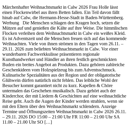
Märchenhafter Weihnachtsmarkt in Calw 2026 Frau Holle lässt
einen Flockenwirbel aus ihren Betten fallen. Ein Teil davon fällt
hinab auf Calw, die Hermann-Hesse-Stadt in Baden-Württemberg.
Werbung Die Menschen schlagen den Kragen hoch, setzen die
Mützen auf und genießen die Kälte auf ihre Weise. Die himmlischen
Flocken verleihen dem Weihnachtsmarkt in Calw ein weißes Kleid.
Es ist Adventszeit und die Menschen freuen sich auf das kommende
Weihnachten. Viele von ihnen strömen in den Tagen vom 26.11. –
29.11. 2026 zum beliebten Weihnachtsmarkt in Calw. Vor einer
wunderbaren Fachwerkkulisse präsentieren regionale
Kunsthandwerker und Händler an ihren festlich geschmückten
Buden ein breites Angebot an Produkten. Dazu gehören zahlreiche
Geschenkideen vom Holzspielzeug bis zum Adventsschmuck.
Kulinarische Spezialitäten aus der Region und der obligatorische
Glühwein dürfen natürlich nicht fehlen. Das leibliche Wohl der
Besucher kommt garantiert nicht zu kurz. Kapellen & Chöre
untermalen das Geschehen musikalisch. Dazu gehört auch der
Kinderchor, der mit Liedern & Geschichten auf eine weihnachtliche
Reise geht. Auch die Augen der Kinder werden strahlen, wenn sie
mit den Eltern über den Weihnachtsmarkt schlendern. Anzeige
Termine und Öffnungszeiten Weihnachtsmarkt in Calw 2026 26.11.
– 29.11. 2026 DO 15:00 – 21:00 Uhr FR 11:00 – 21:00 Uhr SA
11.00 – 21.00 Uhr SO […]