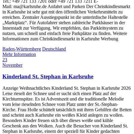
Tel.: +49 721 133 7201 oder +49 721 133 7211 E-
Mail: ma@karlsruhe.de Anfahrt und Parken Der Christkindlesmarkt
in Karlsruhe ist sehr gut mit den öffentlichen Verkehrsmitteln zu
erreichen. Zentraler Ausstiegspunkt ist die unterirdische Haltestelle
„Marktplatz“. Für Autofahrer stehen zahlreiche Parkhäuser in der
Innenstadt zur Verfügung. Wir empfehlen, das Parkleitsystem zu
nutzen, um schnell und einfach freie Parkplätze zu finden. Weitere
Informationen zum Christkindlesmarkt in Karlsruhe Werbung
Baden-Württemberg
Deutschland
Mehr Information
23
November
Kinderland St. Stephan in Karlsruhe
Anzeige Weihnachtliches Kinderland St. Stephan in Karlsruhe 2026
Leise rieselt der Schnee und er sucht sich einen Platz auf der
Kirchturmspitze. Es ist Adventszeit und die traditionelle Melodie
vom leise rieselnden Schnee vom Platz unter der St.-Stephan-
Kirche. Frau Holle schüttelt tatsächlich mit ihren Gehilfen die Betten
und scheint auch Karlsruhe ein weißes Kleid anlegen zu wollen.
Besonders Kinder freuen sich über dieses weiße und kühle
Geschenk aus den Wolken. Auch die Besucher von Kinderland St.
Stephan in Karlsruhe, einem der speziell für Kinder gedachten