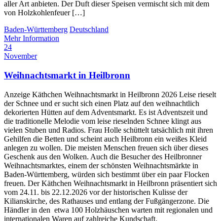
aller Art anbieten. Der Duft dieser Speisen vermischt sich mit dem
von Holzkohlenfeuer […]
Baden-Württemberg
Deutschland
Mehr Information
24
November
Weihnachtsmarkt in Heilbronn
Anzeige Käthchen Weihnachtsmarkt in Heilbronn 2026 Leise rieselt
der Schnee und er sucht sich einen Platz auf den weihnachtlich
dekorierten Hütten auf dem Adventsmarkt. Es ist Adventszeit und
die traditionelle Melodie vom leise rieselnden Schnee klingt aus
vielen Stuben und Radios. Frau Holle schüttelt tatsächlich mit ihren
Gehilfen die Betten und scheint auch Heilbronn ein weißes Kleid
anlegen zu wollen. Die meisten Menschen freuen sich über dieses
Geschenk aus den Wolken. Auch die Besucher des Heilbronner
Weihnachtsmarktes, einem der schönsten Weihnachtsmärkte in
Baden-Württemberg, würden sich bestimmt über ein paar Flocken
freuen. Der Käthchen Weihnachtsmarkt in Heilbronn präsentiert sich
vom 24.11. bis 22.12.2026 vor der historischen Kulisse der
Kilianskirche, des Rathauses und entlang der Fußgängerzone. Die
Händler in den etwa 100 Holzhäuschen warten mit regionalen und
internationalen Waren auf zahlreiche Kundschaft.