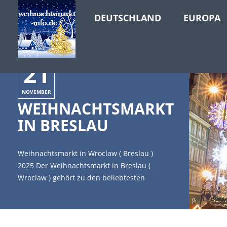
DEUTSCHLAND
EUROPA
21
NOVEMBER
WEIHNACHTSMARKT
IN BRESLAU
Weihnachtsmarkt in Wroclaw ( Breslau )
2025 Der Weihnachtsmarkt in Breslau (
Wroclaw ) gehört zu den beliebtesten
Weihnachtsmärkten in unserem
Nachbarland Polen. Werbung Vom 29.
November 2024 bis 07. Januar 2025 öffnet
der Breslauer Weihnachtsmarkt auf dem