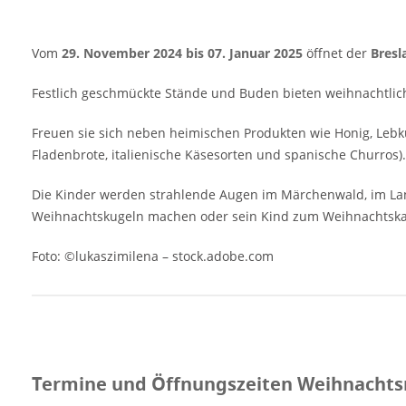
type="basic"] Anzeige Termine und
Öffnungszeiten Weihnachtsmarkt in Breslau
2025 21. November 2025 - 7. Januar 2026
Vom
29. November 2024 bis 07. Januar 2025
öffnet der
Bresl
10:00 bis 21:00 Uhr Geschlossen vom 24.12.,
25.12.2025 und 1.1.2026 An Silvester ist der
Festlich geschmückte Stände und Buden bieten weihnachtliche
Verkauf an den Ständen bis 17 Uhr geöffnet,
Freuen sie sich neben heimischen Produkten wie Honig, Lebk
einige Buden sind auch am 1. Januar 2026
Fladenbrote, italienische Käsesorten und spanische Churros).
bis 3 Uhr geöffnet. Veranstaltungsort
Weihnachtsmarkt in Breslau 2025 Salzplatz,
Die Kinder werden strahlende Augen im Märchenwald, im La
Markt 50-529 Wrocław Polen Weitere
Weihnachtskugeln machen oder sein Kind zum Weihnachtskar
Informationen zum Weihnachtsmarkt
Anzeige
Foto: ©lukaszimilena – stock.adobe.com
Termine und Öffnungszeiten Weihnachtsm