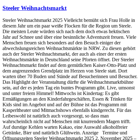
Steeler Weihnachtsmarkt
Steeler Weihnachtsmarkt 2025 Vielleicht bemüht sich Frau Holle in
diesem Jahr um ein paar weiße Flocken für die Region um Steele.
Die meisten Leute würden sich nach dem doch etwas hektischen
Jahr auf Schnee und über eine besinnliche Adventszeit freuen. Viele
Menschen freuen sich besonders auf den Besuch einiger der
abwechslungsreichen Weihnachtsmärkte in NRW. Zu diesen gehört
auch der Steeler Weihnachtsmarkt, der auch als einer der ersten
Weihnachtsmärkte in Deutschland seine Pforten öffnet. Der Steeler
Weihnachtsmarkt findet auf dem gemütlichen Kaiser-Otto-Platz und
dem angrenzenden Grendplatz im Herzen von Steele statt. Dort
warten über 70 Buden und Stände auf Besucherinnen und Besucher.
Das Highlight der Veranstaltung dürfte die Weihnachtsmarktbühne
sein, auf der es jeden Tag ein buntes Programm gibt. Live, umsonst
und unter freiem Himmel! Mittwochs ist Kindertag: Es gibt
Ermäßigungen an den Kinderfahrgeschäften, Essen & Trinken für
Kids sind im Angebot und auf der Bühne ist das Programm mit
Kasperltheater und Mitmachshows ebenfalls kindgerecht. Für das
Leibeswohl ist natürlich auch vorgesorgt, so dass man
wahrscheinlich nicht auf Menschen mit knurrendem Magen trifft.
Auf durstige Kehlen warten Kakao, eine Auswahl alkoholfreier
Getränke, Bier und natürlich Glühwein. Anzeige Termine und
Öffnungszeiten Steeler Weihnachtsmarkt 2025 2. November 2025 –