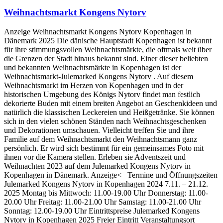
Weihnachtsmarkt Kongens Nytorv
Anzeige Weihnachtsmarkt Kongens Nytorv Kopenhagen in
Dänemark 2025 Die dänische Hauptstadt Kopenhagen ist bekannt
für ihre stimmungsvollen Weihnachtsmärkte, die oftmals weit über
die Grenzen der Stadt hinaus bekannt sind. Einer dieser beliebten
und bekannten Weihnachtsmärkte in Kopenhagen ist der
Weihnachtsmarkt-Julemarked Kongens Nytorv . Auf diesem
Weihnachtsmarkt im Herzen von Kopenhagen und in der
historischen Umgebung des Königs Nytorv findet man festlich
dekorierte Buden mit einem breiten Angebot an Geschenkideen und
natürlich die klassischen Leckereien und Heißgetränke. Sie können
sich in den vielen schönen Ständen nach Weihnachtsgeschenken
und Dekorationen umschauen. Vielleicht treffen Sie und ihre
Familie auf dem Weihnachtsmarkt den Weihnachtsmann ganz
persönlich. Er wird sich bestimmt für ein gemeinsames Foto mit
ihnen vor die Kamera stellen. Erleben sie Adventszeit und
Weihnachten 2023 auf dem Julemarked Kongens Nytorv in
Kopenhagen in Dänemark. Anzeige< Termine und Öffnungszeiten
Julemarked Kongens Nytorv in Kopenhagen 2024 7.11. – 21.12.
2025 Montag bis Mittwoch: 11.00-19.00 Uhr Donnerstag: 11.00-
20.00 Uhr Freitag: 11.00-21.00 Uhr Samstag: 11.00-21.00 Uhr
Sonntag: 12.00-19.00 Uhr Eintrittspreise Julemarked Kongens
Nytorv in Kopenhagen 2025 Freier Eintritt Veranstaltungsort