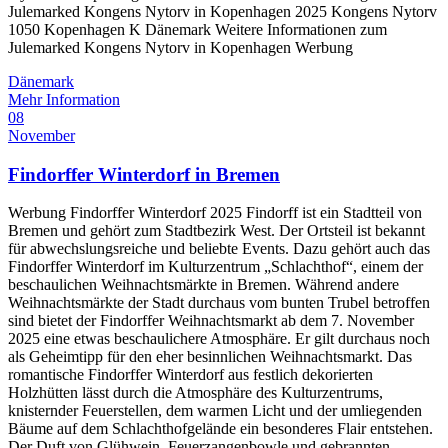
Julemarked Kongens Nytorv in Kopenhagen 2025 Kongens Nytorv
1050 Kopenhagen K Dänemark Weitere Informationen zum
Julemarked Kongens Nytorv in Kopenhagen Werbung
Dänemark
Mehr Information
08
November
Findorffer Winterdorf in Bremen
Werbung Findorffer Winterdorf 2025 Findorff ist ein Stadtteil von
Bremen und gehört zum Stadtbezirk West. Der Ortsteil ist bekannt
für abwechslungsreiche und beliebte Events. Dazu gehört auch das
Findorffer Winterdorf im Kulturzentrum „Schlachthof“, einem der
beschaulichen Weihnachtsmärkte in Bremen. Während andere
Weihnachtsmärkte der Stadt durchaus vom bunten Trubel betroffen
sind bietet der Findorffer Weihnachtsmarkt ab dem 7. November
2025 eine etwas beschaulichere Atmosphäre. Er gilt durchaus noch
als Geheimtipp für den eher besinnlichen Weihnachtsmarkt. Das
romantische Findorffer Winterdorf aus festlich dekorierten
Holzhütten lässt durch die Atmosphäre des Kulturzentrums,
knisternder Feuerstellen, dem warmen Licht und der umliegenden
Bäume auf dem Schlachthofgelände ein besonderes Flair entstehen.
Der Duft von Glühwein, Feuerzangenbowle und gebrannten