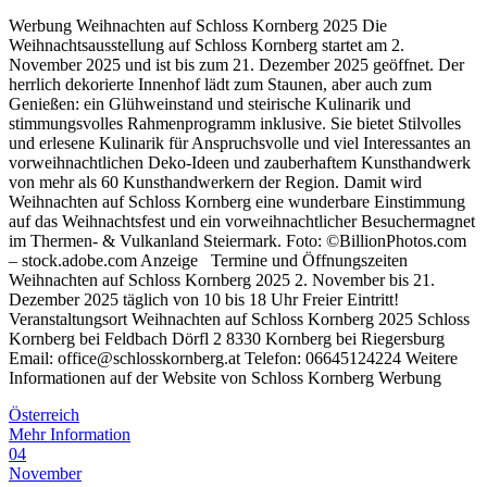
Werbung Weihnachten auf Schloss Kornberg 2025 Die
Weihnachtsausstellung auf Schloss Kornberg startet am 2.
November 2025 und ist bis zum 21. Dezember 2025 geöffnet. Der
herrlich dekorierte Innenhof lädt zum Staunen, aber auch zum
Genießen: ein Glühweinstand und steirische Kulinarik und
stimmungsvolles Rahmenprogramm inklusive. Sie bietet Stilvolles
und erlesene Kulinarik für Anspruchsvolle und viel Interessantes an
vorweihnachtlichen Deko-Ideen und zauberhaftem Kunsthandwerk
von mehr als 60 Kunsthandwerkern der Region. Damit wird
Weihnachten auf Schloss Kornberg eine wunderbare Einstimmung
auf das Weihnachtsfest und ein vorweihnachtlicher Besuchermagnet
im Thermen- & Vulkanland Steiermark. Foto: ©BillionPhotos.com
– stock.adobe.com Anzeige Termine und Öffnungszeiten
Weihnachten auf Schloss Kornberg 2025 2. November bis 21.
Dezember 2025 täglich von 10 bis 18 Uhr Freier Eintritt!
Veranstaltungsort Weihnachten auf Schloss Kornberg 2025 Schloss
Kornberg bei Feldbach Dörfl 2 8330 Kornberg bei Riegersburg
Email: office@schlosskornberg.at Telefon: 06645124224 Weitere
Informationen auf der Website von Schloss Kornberg Werbung
Österreich
Mehr Information
04
November