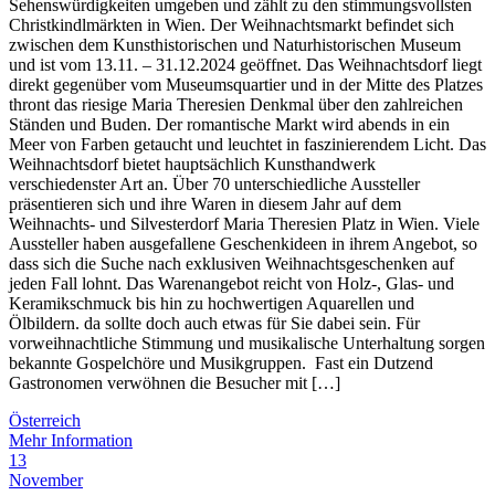
Sehenswürdigkeiten umgeben und zählt zu den stimmungsvollsten
Christkindlmärkten in Wien. Der Weihnachtsmarkt befindet sich
zwischen dem Kunsthistorischen und Naturhistorischen Museum
und ist vom 13.11. – 31.12.2024 geöffnet. Das Weihnachtsdorf liegt
direkt gegenüber vom Museumsquartier und in der Mitte des Platzes
thront das riesige Maria Theresien Denkmal über den zahlreichen
Ständen und Buden. Der romantische Markt wird abends in ein
Meer von Farben getaucht und leuchtet in faszinierendem Licht. Das
Weihnachtsdorf bietet hauptsächlich Kunsthandwerk
verschiedenster Art an. Über 70 unterschiedliche Aussteller
präsentieren sich und ihre Waren in diesem Jahr auf dem
Weihnachts- und Silvesterdorf Maria Theresien Platz in Wien. Viele
Aussteller haben ausgefallene Geschenkideen in ihrem Angebot, so
dass sich die Suche nach exklusiven Weihnachtsgeschenken auf
jeden Fall lohnt. Das Warenangebot reicht von Holz-, Glas- und
Keramikschmuck bis hin zu hochwertigen Aquarellen und
Ölbildern. da sollte doch auch etwas für Sie dabei sein. Für
vorweihnachtliche Stimmung und musikalische Unterhaltung sorgen
bekannte Gospelchöre und Musikgruppen. Fast ein Dutzend
Gastronomen verwöhnen die Besucher mit […]
Österreich
Mehr Information
13
November