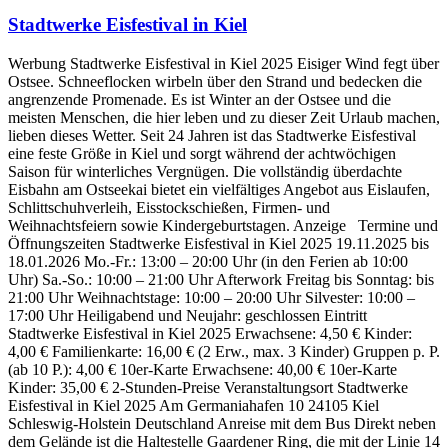
Stadtwerke Eisfestival in Kiel
Werbung Stadtwerke Eisfestival in Kiel 2025 Eisiger Wind fegt über
Ostsee. Schneeflocken wirbeln über den Strand und bedecken die
angrenzende Promenade. Es ist Winter an der Ostsee und die
meisten Menschen, die hier leben und zu dieser Zeit Urlaub machen,
lieben dieses Wetter. Seit 24 Jahren ist das Stadtwerke Eisfestival
eine feste Größe in Kiel und sorgt während der achtwöchigen
Saison für winterliches Vergnügen. Die vollständig überdachte
Eisbahn am Ostseekai bietet ein vielfältiges Angebot aus Eislaufen,
Schlittschuhverleih, Eisstockschießen, Firmen- und
Weihnachtsfeiern sowie Kindergeburtstagen. Anzeige Termine und
Öffnungszeiten Stadtwerke Eisfestival in Kiel 2025 19.11.2025 bis
18.01.2026 Mo.-Fr.: 13:00 – 20:00 Uhr (in den Ferien ab 10:00
Uhr) Sa.-So.: 10:00 – 21:00 Uhr Afterwork Freitag bis Sonntag: bis
21:00 Uhr Weihnachtstage: 10:00 – 20:00 Uhr Silvester: 10:00 –
17:00 Uhr Heiligabend und Neujahr: geschlossen Eintritt
Stadtwerke Eisfestival in Kiel 2025 Erwachsene: 4,50 € Kinder:
4,00 € Familienkarte: 16,00 € (2 Erw., max. 3 Kinder) Gruppen p. P.
(ab 10 P.): 4,00 € 10er-Karte Erwachsene: 40,00 € 10er-Karte
Kinder: 35,00 € 2-Stunden-Preise Veranstaltungsort Stadtwerke
Eisfestival in Kiel 2025 Am Germaniahafen 10 24105 Kiel
Schleswig-Holstein Deutschland Anreise mit dem Bus Direkt neben
dem Gelände ist die Haltestelle Gaardener Ring, die mit der Linie 14