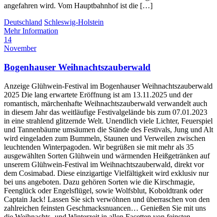
angefahren wird. Vom Hauptbahnhof ist die […]
Deutschland
Schleswig-Holstein
Mehr Information
14
November
Bogenhauser Weihnachtszauberwald
Anzeige Glühwein-Festival im Bogenhauser Weihnachtszauberwald
2025 Die lang erwartete Eröffnung ist am 13.11.2025 und der
romantisch, märchenhafte Weihnachtszauberwald verwandelt auch
in diesem Jahr das weitläufige Festivalgelände bis zum 07.01.2023
in eine strahlend glitzernde Welt. Unendlich viele Lichter, Feuerspiel
und Tannenbäume umsäumen die Stände des Festivals, Jung und Alt
wird eingeladen zum Bummeln, Staunen und Verweilen zwischen
leuchtenden Winterpagoden. Wir begrüßen sie mit mehr als 35
ausgewählten Sorten Glühwein und wärmenden Heißgetränken auf
unserem Glühwein-Festival im Weihnachtszauberwald, direkt vor
dem Cosimabad. Diese einzigartige Vielfältigkeit wird exklusiv nur
bei uns angeboten. Dazu gehören Sorten wie die Kirschmagie,
Feenglück oder Engelsflügel, sowie Wolfsblut, Koboldtrank oder
Captain Jack! Lassen Sie sich verwöhnen und überraschen von den
zahlreichen feinsten Geschmacksnuancen… Genießen Sie mit uns
die Weihnachts- und Winterzeit in allen Facetten von feinsten