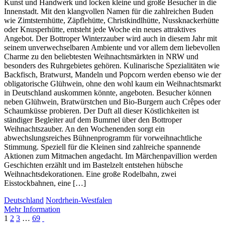
Kunst und Handwerk und locken kleine und große Besucher in die
Innenstadt. Mit den klangvollen Namen für die zahlreichen Buden
wie Zimtsternhütte, Zäpflehütte, Christkindlhütte, Nussknackerhütte
oder Knusperhütte, entsteht jede Woche ein neues attraktives
Angebot. Der Bottroper Winterzauber wird auch in diesem Jahr mit
seinem unverwechselbaren Ambiente und vor allem dem liebevollen
Charme zu den beliebtesten Weihnachtsmärkten in NRW und
besonders des Ruhrgebietes gehören. Kulinarische Spezialitäten wie
Backfisch, Bratwurst, Mandeln und Popcorn werden ebenso wie der
obligatorische Glühwein, ohne den wohl kaum ein Weihnachtsmarkt
in Deutschland auskommen könnte, angeboten. Besucher können
neben Glühwein, Bratwürstchen und Bio-Burgern auch Crêpes oder
Schaumküsse probieren. Der Duft all dieser Köstlichkeiten ist
ständiger Begleiter auf dem Bummel über den Bottroper
Weihnachtszauber. An den Wochenenden sorgt ein
abwechslungsreiches Bühnenprogramm für vorweihnachtliche
Stimmung. Speziell für die Kleinen sind zahlreiche spannende
Aktionen zum Mitmachen angedacht. Im Märchenpavillion werden
Geschichten erzählt und im Bastelzelt entstehen hübsche
Weihnachtsdekorationen. Eine große Rodelbahn, zwei
Eisstockbahnen, eine […]
Deutschland
Nordrhein-Westfalen
Mehr Information
1
2
3
…
69