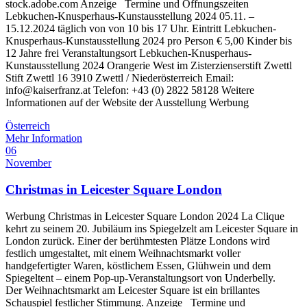
stock.adobe.com Anzeige Termine und Öffnungszeiten
Lebkuchen-Knusperhaus-Kunstausstellung 2024 05.11. –
15.12.2024 täglich von von 10 bis 17 Uhr. Eintritt Lebkuchen-
Knusperhaus-Kunstausstellung 2024 pro Person € 5,00 Kinder bis
12 Jahre frei Veranstaltungsort Lebkuchen-Knusperhaus-
Kunstausstellung 2024 Orangerie West im Zisterzienserstift Zwettl
Stift Zwettl 16 3910 Zwettl / Niederösterreich Email:
info@kaiserfranz.at Telefon: +43 (0) 2822 58128 Weitere
Informationen auf der Website der Ausstellung Werbung
Österreich
Mehr Information
06
November
Christmas in Leicester Square London
Werbung Christmas in Leicester Square London 2024 La Clique
kehrt zu seinem 20. Jubiläum ins Spiegelzelt am Leicester Square in
London zurück. Einer der berühmtesten Plätze Londons wird
festlich umgestaltet, mit einem Weihnachtsmarkt voller
handgefertigter Waren, köstlichem Essen, Glühwein und dem
Spiegeltent – ​​einem Pop-up-Veranstaltungsort von Underbelly.
Der Weihnachtsmarkt am Leicester Square ist ein brillantes
Schauspiel festlicher Stimmung. Anzeige Termine und