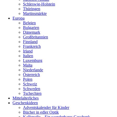
Schleswig-Holstein
Thüringen
Martinsmärkte
Europa
Belgien
Bulgarien
Dänemark
Großbritannien
Finnland
Frankreich
Irland
Italien
Luxemburg
Malta
Niederlande
Österreich
Polen
Schweiz
Schweden
Tschechien
Mittelalterliches
Geschenkideen
Adventskalender für Kinder
Bücher in edler Optik
Kalligrafie – Ein wunderbares Geschenk