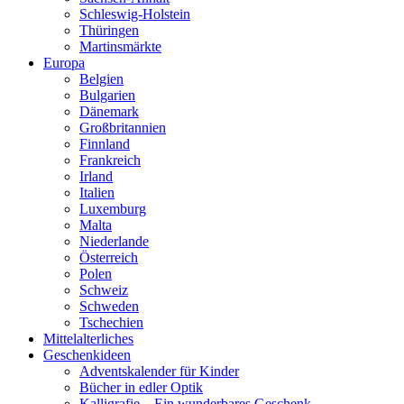
Schleswig-Holstein
Thüringen
Martinsmärkte
Europa
Belgien
Bulgarien
Dänemark
Großbritannien
Finnland
Frankreich
Irland
Italien
Luxemburg
Malta
Niederlande
Österreich
Polen
Schweiz
Schweden
Tschechien
Mittelalterliches
Geschenkideen
Adventskalender für Kinder
Bücher in edler Optik
Kalligrafie – Ein wunderbares Geschenk