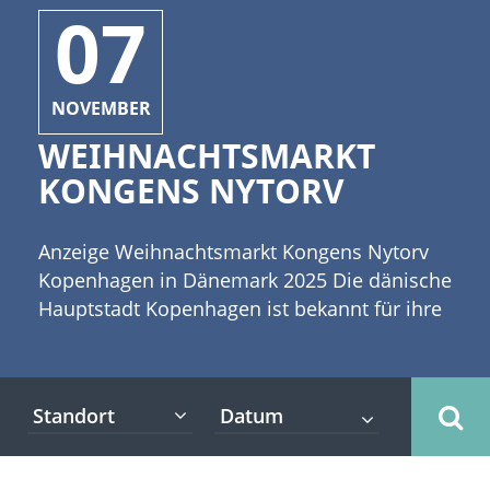
07
NOVEMBER
WEIHNACHTSMARKT
KONGENS NYTORV
Anzeige Weihnachtsmarkt Kongens Nytorv
Kopenhagen in Dänemark 2025 Die dänische
Hauptstadt Kopenhagen ist bekannt für ihre
stimmungsvollen Weihnachtsmärkte, die
oftmals weit über die Grenzen der Stadt
hinaus bekannt sind. [caption
Standort
id="attachment_4547" align="alignleft"
width="335"] ©Maksim Pasko -
stock.adobe.com[/caption] Einer dieser