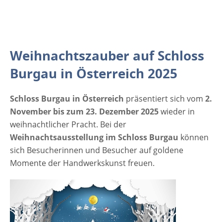
Burgau 2025 Der Eintritt ist frei
Veranstaltungsort Weihnachtszauber auf
Schloss Burgau 2025 Kunsthandwerk
Schloss Burgau Schlossweg 1 A-8291 Burgau
Weihnachtszauber auf Schloss
Telefon: 0677 634 65 467 E-
Mail: kunsthandwerk@schlossburgau.com
Burgau in Österreich 2025
Österreich Weitere Informationen Werbung
Schloss Burgau in Österreich
präsentiert sich vom
2.
November bis zum 23. Dezember 2025
wieder in
weihnachtlicher Pracht. Bei der
Weihnachtsausstellung im Schloss Burgau
können
sich Besucherinnen und Besucher auf goldene
Momente der Handwerkskunst freuen.