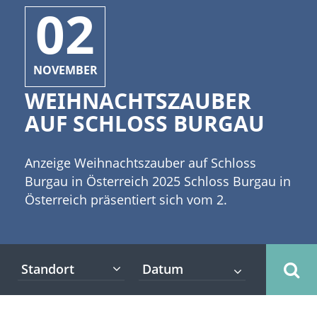
02
NOVEMBER
WEIHNACHTSZAUBER
AUF SCHLOSS BURGAU
Anzeige Weihnachtszauber auf Schloss
Burgau in Österreich 2025 Schloss Burgau in
Österreich präsentiert sich vom 2.
November bis zum 23. Dezember 2025
wieder in weihnachtlicher Pracht. Bei der
Weihnachtsausstellung im Schloss Burgau
Standort
können sich Besucherinnen und Besucher
auf goldene Momente der Handwerkskunst
freuen. [caption id="attachment_10975"