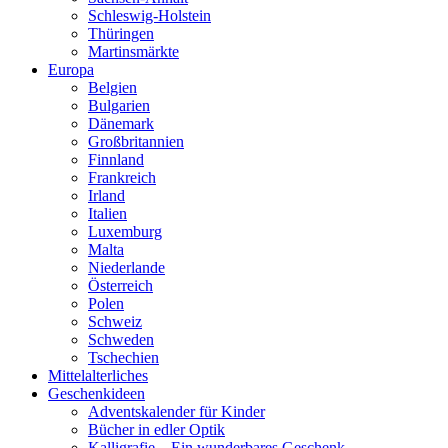
Schleswig-Holstein
Thüringen
Martinsmärkte
Europa
Belgien
Bulgarien
Dänemark
Großbritannien
Finnland
Frankreich
Irland
Italien
Luxemburg
Malta
Niederlande
Österreich
Polen
Schweiz
Schweden
Tschechien
Mittelalterliches
Geschenkideen
Adventskalender für Kinder
Bücher in edler Optik
Kalligrafie – Ein wunderbares Geschenk