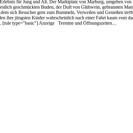
s Erlebnis für Jung und Alt. Der Marktplatz von Marburg, umgeben vo
ie festlich geschmückten Buden, der Duft von Glühwein, gebrannten Ma
 an dem sich Besucher gern zum Bummeln, Verweilen und Genießen treff
den ihre jüngsten Kinder wahrscheinlich nach einer Fahrt kaum vom 
lt. [rule type="basic"] Anzeige Termine und Öffnungszeiten…