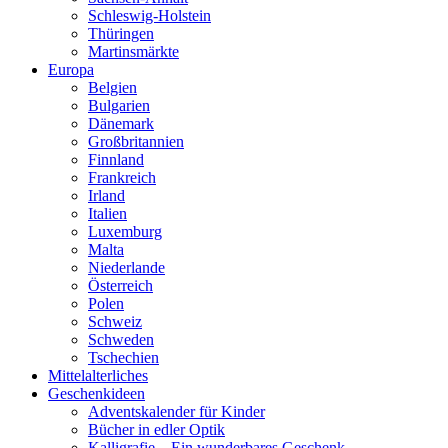
Schleswig-Holstein
Thüringen
Martinsmärkte
Europa
Belgien
Bulgarien
Dänemark
Großbritannien
Finnland
Frankreich
Irland
Italien
Luxemburg
Malta
Niederlande
Österreich
Polen
Schweiz
Schweden
Tschechien
Mittelalterliches
Geschenkideen
Adventskalender für Kinder
Bücher in edler Optik
Kalligrafie – Ein wunderbares Geschenk