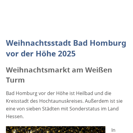
der Stadt. Für den großen und kleinen
Hunger werden weihnachtliche Backwaren
und warme Speisen angeboten. es sollte
wohl jeder etwas nach seinem Geschmack
finden, egal ob man es süß oder deftig mag.
Weihnachtsstadt Bad Homburg
Für den Durst und gegen die Kälte gibt es
Glühwein, Punsch, Tee und
vor der Höhe 2025
Feuerzangenbowle. An den Ursprung des
Weihnachtsfestes und die
Weihnachtsmarkt am Weißen
Weihnachtsgeschichte erinnert die
Turm
handgeschnitzte und lebensgroße Krippe.
Sie ist ein…
Bad Homburg vor der Höhe ist Heilbad und die
Kreisstadt des Hochtaunuskreises. Außerdem ist sie
eine von sieben Städten mit Sonderstatus im Land
Hessen.
In