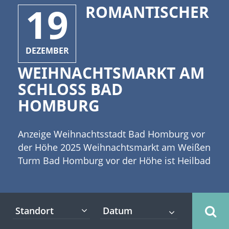
19
ROMANTISCHER
DEZEMBER
WEIHNACHTSMARKT AM
SCHLOSS BAD
HOMBURG
Anzeige Weihnachtsstadt Bad Homburg vor
der Höhe 2025 Weihnachtsmarkt am Weißen
Turm Bad Homburg vor der Höhe ist Heilbad
und die Kreisstadt des Hochtaunuskreises.
Außerdem ist sie eine von sieben Städten
mit Sonderstatus im Land Hessen. [caption
Standort
id="attachment_2925" align="alignleft"
width="335"] (c) Maksim Pasko -