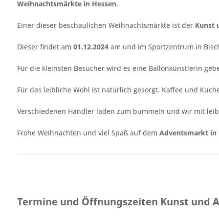
Weihnachtsmärkte in Hessen
.
11:00 - 18:00 Uhr Veranstaltungsort Kunst
und Adventsmarkt in Bischhausen-
Einer dieser beschaulichen Weihnachtsmärkte ist der
Kunst 
Waldkappel 2024 Sportzentrum Jahnstraße 2
37284 Waldkappel-Bischhausen Hessen
Dieser findet am
01.12.2024
am und im Sportzentrum in Bisch
Deutschland Anzeige [amazon
box="B0BJZKSDLG"] Bildrechte Titelfoto:
Für die kleinsten Besucher wird es eine Ballonkünstlerin geb
(c)Vanessa - Fotolia
Für das leibliche Wohl ist natürlich gesorgt. Kaffee und Ku
Verschiedenen Händler laden zum bummeln und wir mit leib
Frohe Weihnachten und viel Spaß auf dem
Adventsmarkt in 
Termine und Öffnungszeiten Kunst und 