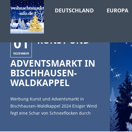
DEUTSCHLAND
EUROPA
01
KUNST UND
DEZEMBER
ADVENTSMARKT IN
BISCHHAUSEN-
WALDKAPPEL
Werbung Kunst und Adventsmarkt in
Bischhausen-Waldkappel 2024 Eisiger Wind
fegt eine Schar von Schneeflocken durch
Hessen. Die Adventszeit ist angebrochen
und damit naht auch der Winter. Dies ist