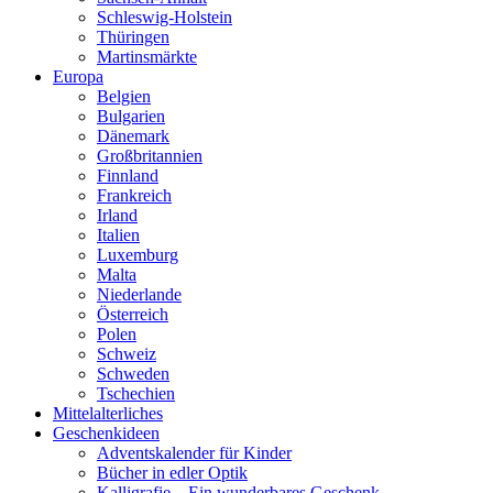
Schleswig-Holstein
Thüringen
Martinsmärkte
Europa
Belgien
Bulgarien
Dänemark
Großbritannien
Finnland
Frankreich
Irland
Italien
Luxemburg
Malta
Niederlande
Österreich
Polen
Schweiz
Schweden
Tschechien
Mittelalterliches
Geschenkideen
Adventskalender für Kinder
Bücher in edler Optik
Kalligrafie – Ein wunderbares Geschenk