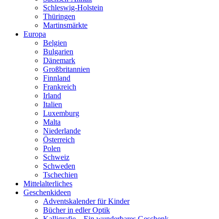
Schleswig-Holstein
Thüringen
Martinsmärkte
Europa
Belgien
Bulgarien
Dänemark
Großbritannien
Finnland
Frankreich
Irland
Italien
Luxemburg
Malta
Niederlande
Österreich
Polen
Schweiz
Schweden
Tschechien
Mittelalterliches
Geschenkideen
Adventskalender für Kinder
Bücher in edler Optik
Kalligrafie – Ein wunderbares Geschenk