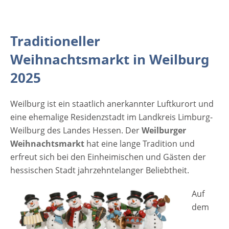
findet man hier auch noch das eine oder
andere Weihnachtsgeschenk, das man noch
für den Gabentisch braucht. Hungrig oder
Traditioneller
durstig wird wohl auch keiner nach Hause
gehen müssen. Unter dem romantischen
Weihnachtsmarkt in Weilburg
Lichterzelt auf dem Marktplatz gibt es
2025
Glühwein, Punsch, Gebackenes und
Gebratenes. Der Duft dieser Köstlichkeiten
Weilburg ist ein staatlich anerkannter Luftkurort und
wird ihnen noch lange in der Nase liegen.
eine ehemalige Residenzstadt im Landkreis Limburg-
Neben den typischen Spezialitäten sind auch
Weilburg des Landes Hessen. Der
Weilburger
wieder Stände der Weilburger Partnerstädte
Weihnachtsmarkt
hat eine lange Tradition und
vertreten, die…
erfreut sich bei den Einheimischen und Gästen der
hessischen Stadt jahrzehntelanger Beliebtheit.
Auf
dem