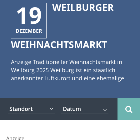
19
WEILBURGER
DEZEMBER
WEIHNACHTSMARKT
Anzeige Traditioneller Weihnachtsmarkt in
Weilburg 2025 Weilburg ist ein staatlich
anerkannter Luftkurort und eine ehemalige
Residenzstadt im Landkreis Limburg-
Weilburg des Landes Hessen. Der
Weilburger Weihnachtsmarkt hat eine lange
Standort
Tradition und erfreut sich bei den
Einheimischen und Gästen der hessischen
Stadt jahrzehntelanger Beliebtheit. [caption
id="attachment_2932" align="alignleft"
Anzeige