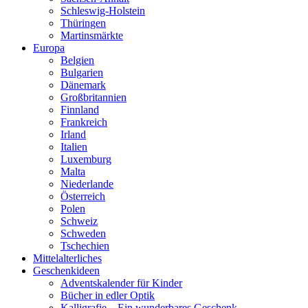
Schleswig-Holstein
Thüringen
Martinsmärkte
Europa
Belgien
Bulgarien
Dänemark
Großbritannien
Finnland
Frankreich
Irland
Italien
Luxemburg
Malta
Niederlande
Österreich
Polen
Schweiz
Schweden
Tschechien
Mittelalterliches
Geschenkideen
Adventskalender für Kinder
Bücher in edler Optik
Kalligrafie – Ein wunderbares Geschenk